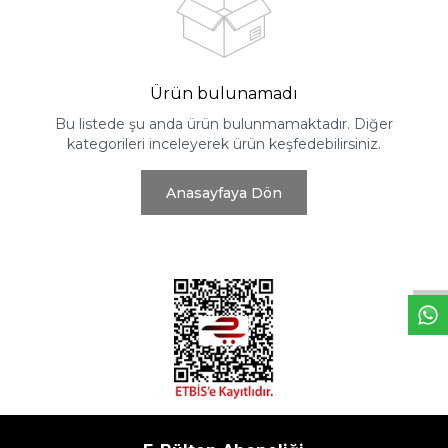
Ürün bulunamadı
Bu listede şu anda ürün bulunmamaktadır. Diğer
kategorileri inceleyerek ürün keşfedebilirsiniz.
Anasayfaya Dön
W
h
t
s
a
p
p
D
e
s
e
H
a
t
t