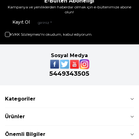
E-Bülten Aboneliği
Kampanya ve yeniliklerden haberdar olmak için e-bültenimize abone
olun!
Kayıt Ol
KVKK Sözleşmesi'ni
okudum, kabul ediyorum.
Sosyal Medya
5449343505
Kategoriler
Ürünler
Önemli Bilgiler