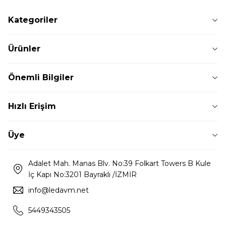
Kategoriler
Ürünler
Önemli Bilgiler
Hızlı Erişim
Üye
Adalet Mah. Manas Blv. No:39 Folkart Towers B Kule
İç Kapı No:3201 Bayraklı /İZMİR
info@ledavm.net
5449343505