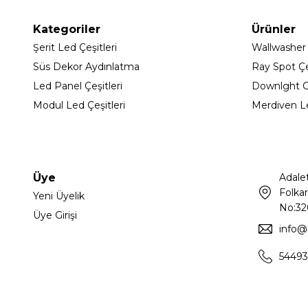
Kategoriler
Ürünler
Şerit Led Çeşitleri
Wallwasher
Süs Dekor Aydınlatma
Ray Spot Çeş
Led Panel Çeşitleri
Downlght C
Modul Led Çeşitleri
Merdiven L
Üye
Adale
Folkar
Yeni Üyelik
No:32
Üye Girişi
info@
54493