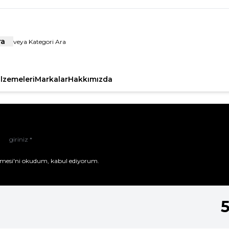
ra
alzemeleri
Markalar
Hakkımızda
mesi'ni
okudum, kabul ediyorum.