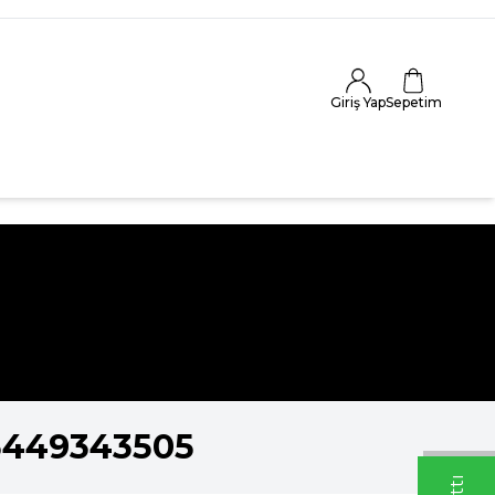
Giriş Yap
Sepetim
5449343505