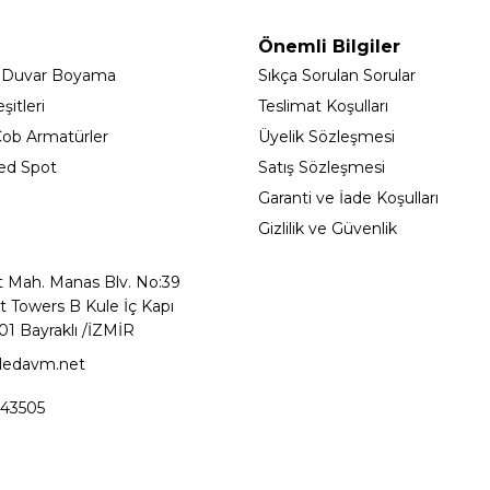
Önemli Bilgiler
 Duvar Boyama
Sıkça Sorulan Sorular
itleri
Teslimat Koşulları
ob Armatürler
Üyelik Sözleşmesi
ed Spot
Satış Sözleşmesi
Garanti ve İade Koşulları
Gizlilik ve Güvenlik
t Mah. Manas Blv. No:39
t Towers B Kule İç Kapı
01 Bayraklı /İZMİR
ledavm.net
43505