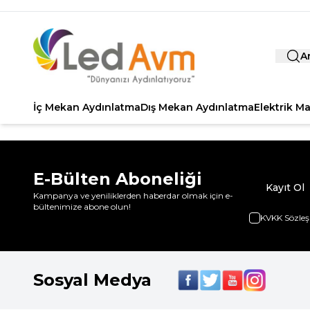
A
İç Mekan Aydınlatma
Dış Mekan Aydınlatma
Elektrik M
E-Bülten Aboneliği
Kayıt Ol
Kampanya ve yeniliklerden haberdar olmak için e-
bültenimize abone olun!
KVKK Sözleş
Sosyal Medya