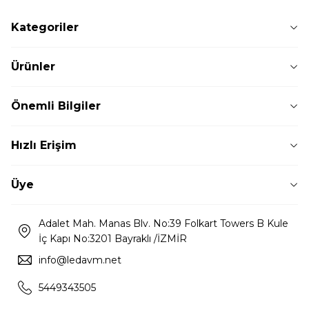
Kategoriler
Ürünler
Önemli Bilgiler
Hızlı Erişim
Üye
Adalet Mah. Manas Blv. No:39 Folkart Towers B Kule
İç Kapı No:3201 Bayraklı /İZMİR
info@ledavm.net
5449343505