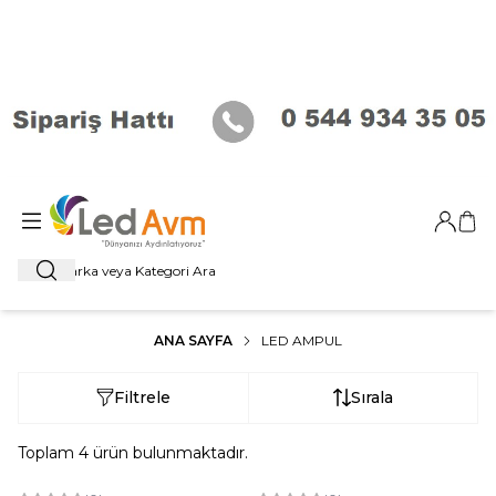
Giriş Ya
Sep
Ara
ANA SAYFA
LED AMPUL
Filtrele
Sırala
Toplam
4
ürün bulunmaktadır.