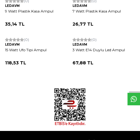
(0)
(0)
LEDAVM
LEDAVM
9 Watt Plastik Kasa Ampul
7 Watt Plastik Kasa Ampul
35,14
TL
26,77
TL
ükendi
(0)
(0)
LEDAVM
LEDAVM
15 Watt Ufo Tipi Ampul
3 Watt E14 Duylu Led Ampul
118,53
TL
67,88
TL
W
h
t
s
a
p
p
D
e
s
e
H
a
t
t