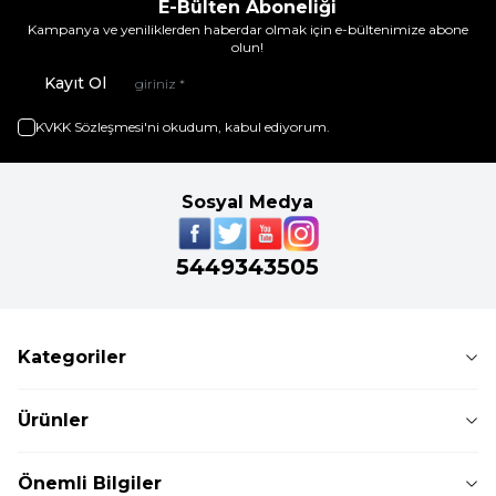
E-Bülten Aboneliği
Kampanya ve yeniliklerden haberdar olmak için e-bültenimize abone
olun!
Kayıt Ol
KVKK Sözleşmesi'ni
okudum, kabul ediyorum.
Sosyal Medya
5449343505
Kategoriler
Ürünler
Önemli Bilgiler