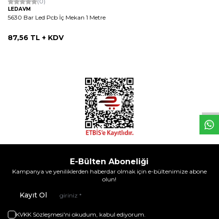
(0)
LEDAVM
5630 Bar Led Pcb İç Mekan 1 Metre
87,56
TL + KDV
W
h
t
s
a
p
p
D
e
s
e
H
a
t
t
E-Bülten Aboneliği
Kampanya ve yeniliklerden haberdar olmak için e-bültenimize abone
olun!
Kayıt Ol
KVKK Sözleşmesi'ni
okudum, kabul ediyorum.