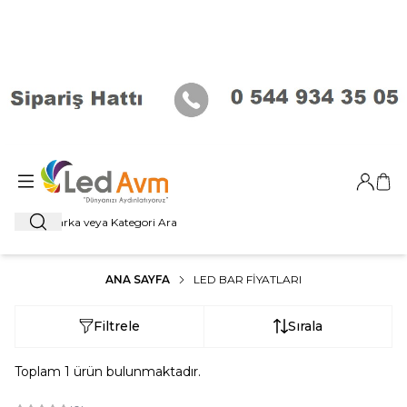
Giriş Ya
Sep
Ara
ANA SAYFA
LED BAR FIYATLARI
Filtrele
Sırala
Toplam
1
ürün bulunmaktadır.