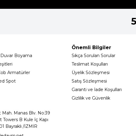
Önemli Bilgiler
 Duvar Boyama
Sıkça Sorulan Sorular
itleri
Teslimat Koşulları
ob Armatürler
Üyelik Sözleşmesi
ed Spot
Satış Sözleşmesi
Garanti ve İade Koşulları
Gizlilik ve Güvenlik
t Mah. Manas Blv. No:39
t Towers B Kule İç Kapı
01 Bayraklı /İZMİR
ledavm.net