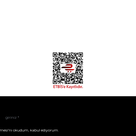
mesi'ni
okudum, kabul ediyorum.