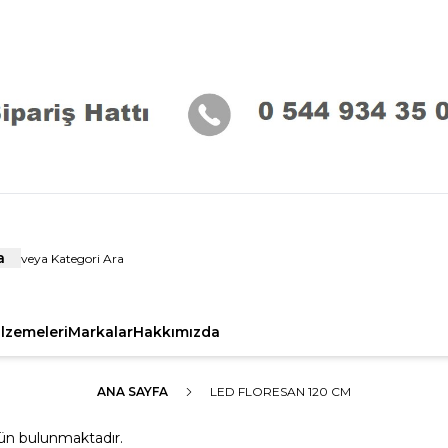
a
alzemeleri
Markalar
Hakkımızda
ANA SAYFA
LED FLORESAN 120 CM
ün bulunmaktadır.