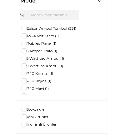
Model
Edison Ampul Tombul
(331)
12/24 Volt Trafo
(1)
Rgb led Panel
(1)
5 Amper Trafo
(1)
5 Watt Led Ampul
(1)
9 Watt led Ampul
(1)
P 10 Kırmızı
(1)
P 10 Beyaz
(1)
P 10 Mavi
(1)
P 10 Yeşil
(1)
5 Watt Cob led Spot
(1)
Stoktakiler
Rgb Şerit Led
(1)
Yeni Ürünler
Led Floresan 120 Cm
(1)
İndirimli Ürünler
50 Watt Rgb Led projektör
(1)
5 w Cob Led Spot
(1)