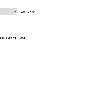
Stoktakiler
m T5 Bant Armatür