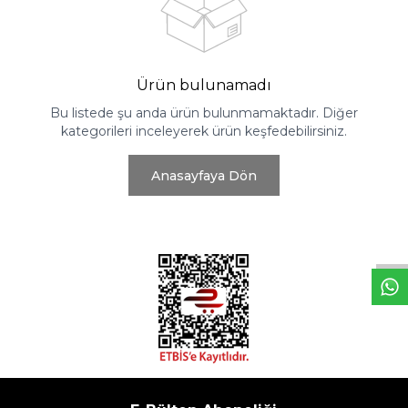
Ürün bulunamadı
Bu listede şu anda ürün bulunmamaktadır. Diğer
kategorileri inceleyerek ürün keşfedebilirsiniz.
Anasayfaya Dön
W
h
t
s
a
p
p
D
e
s
e
H
a
t
t