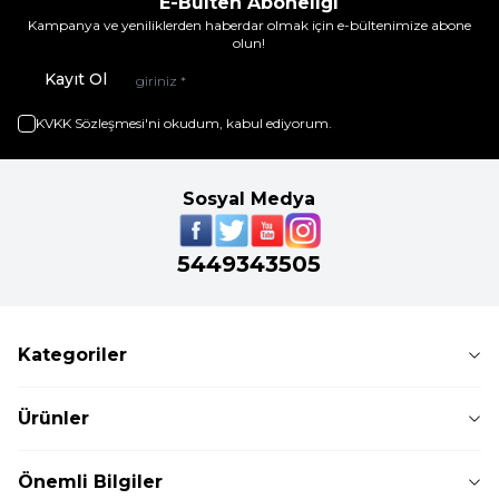
E-Bülten Aboneliği
Kampanya ve yeniliklerden haberdar olmak için e-bültenimize abone
olun!
Kayıt Ol
KVKK Sözleşmesi'ni
okudum, kabul ediyorum.
Sosyal Medya
5449343505
Kategoriler
Ürünler
Önemli Bilgiler