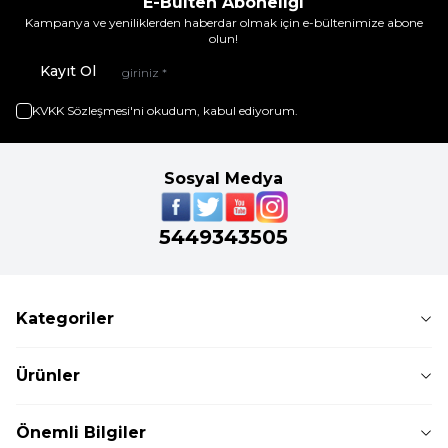
E-Bülten Aboneliği
Kampanya ve yeniliklerden haberdar olmak için e-bültenimize abone
olun!
Kayıt Ol
KVKK Sözleşmesi'ni
okudum, kabul ediyorum.
Sosyal Medya
5449343505
Kategoriler
Ürünler
Önemli Bilgiler