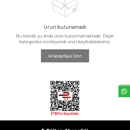
Ürün bulunamadı
Bu listede şu anda ürün bulunmamaktadır. Diğer
kategorileri inceleyerek ürün keşfedebilirsiniz.
Anasayfaya Dön
W
h
t
s
a
p
p
D
e
s
e
H
a
t
t