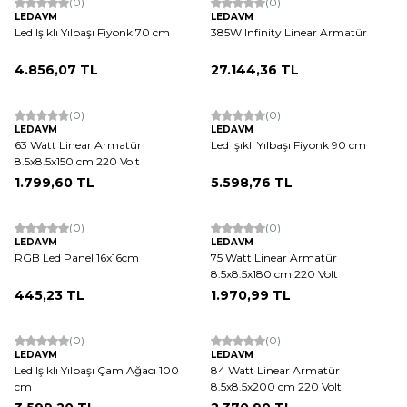
(0)
(0)
LEDAVM
LEDAVM
Led Işıklı Yılbaşı Fiyonk 70 cm
385W Infinity Linear Armatür
4.856,07
TL
27.144,36
TL
(0)
(0)
LEDAVM
LEDAVM
63 Watt Linear Armatür
Led Işıklı Yılbaşı Fiyonk 90 cm
8.5x8.5x150 cm 220 Volt
1.799,60
TL
5.598,76
TL
ükendi
(0)
(0)
LEDAVM
LEDAVM
RGB Led Panel 16x16cm
75 Watt Linear Armatür
8.5x8.5x180 cm 220 Volt
445,23
TL
1.970,99
TL
(0)
(0)
LEDAVM
LEDAVM
Led Işıklı Yılbaşı Çam Ağacı 100
84 Watt Linear Armatür
cm
8.5x8.5x200 cm 220 Volt