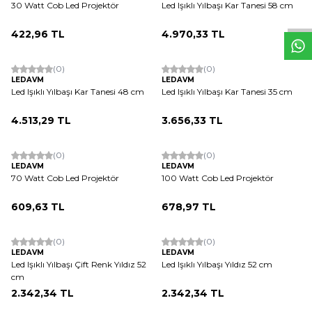
W
h
t
s
a
p
p
D
e
s
e
H
a
t
t
30 Watt Cob Led Projektör
Led Işıklı Yılbaşı Kar Tanesi 58 cm
422,96
TL
4.970,33
TL
(0)
(0)
LEDAVM
LEDAVM
Led Işıklı Yılbaşı Kar Tanesi 48 cm
Led Işıklı Yılbaşı Kar Tanesi 35 cm
4.513,29
TL
3.656,33
TL
(0)
(0)
LEDAVM
LEDAVM
70 Watt Cob Led Projektör
100 Watt Cob Led Projektör
609,63
TL
678,97
TL
(0)
(0)
LEDAVM
LEDAVM
Led Işıklı Yılbaşı Çift Renk Yıldız 52
Led Işıklı Yılbaşı Yıldız 52 cm
cm
2.342,34
TL
2.342,34
TL