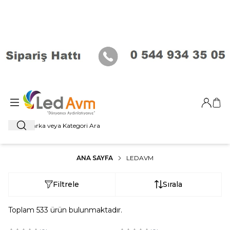
Giriş Ya
Sep
Ara
ANA SAYFA
LEDAVM
Filtrele
Sırala
Toplam
533
ürün bulunmaktadır.