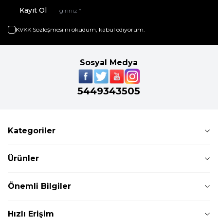
Kayıt Ol
KVKK Sözleşmesi'ni
okudum, kabul ediyorum.
Sosyal Medya
5449343505
Kategoriler
Ürünler
Önemli Bilgiler
Hızlı Erişim