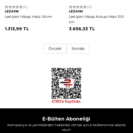
(0)
(0)
LEDAVM
LEDAVM
Led Işıklı Yılbaşı Yıldız 26 cm
Led Işıklı Yılbaşı Kutup Yıldız 100
cm
1.313,99
TL
3.656,33
TL
Önceki
Sonraki
E-Bülten Aboneliği
Kampanya ve yeniliklerden haberdar olmak için e-bültenimize abone
olun!