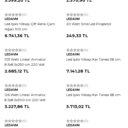
3.599,20
TL
2.370,90
TL
(0)
(0)
LEDAVM
LEDAVM
Led Işıklı Yılbaşı Çift Renk Çam
20 Watt Smd Led Projektör
Ağacı 100 cm
6.741,36
TL
249,33
TL
(0)
(0)
LEDAVM
LEDAVM
105 Watt Linear Armatür
Led Işıklı Yılbaşı Kar Tanesi 98 cm
8.5x8.5x250 cm 220 Volt
2.685,12
TL
7.141,28
TL
(0)
(0)
LEDAVM
LEDAVM
126 Watt Linear Armatür
Led Işıklı Yılbaşı Kar Tanesi 68 cm
8.5x8.5x300 cm 220 Volt
3.227,86
TL
5.713,02
TL
(0)
(0)
LEDAVM
LEDAVM