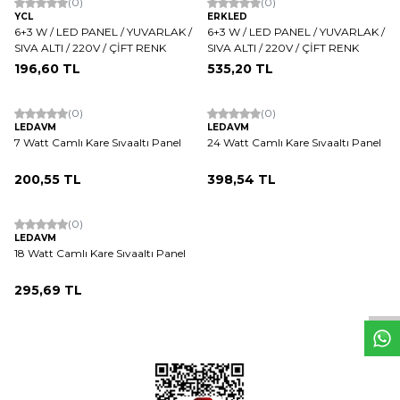
(0)
(0)
YCL
ERKLED
6+3 W / LED PANEL / YUVARLAK /
6+3 W / LED PANEL / YUVARLAK /
SIVA ALTI / 220V / ÇİFT RENK
SIVA ALTI / 220V / ÇİFT RENK
196,60
TL
535,20
TL
ükendi
Tükendi
(0)
(0)
LEDAVM
LEDAVM
7 Watt Camlı Kare Sıvaaltı Panel
24 Watt Camlı Kare Sıvaaltı Panel
200,55
TL
398,54
TL
ükendi
(0)
LEDAVM
W
h
t
s
a
p
p
D
e
s
e
H
a
t
t
18 Watt Camlı Kare Sıvaaltı Panel
295,69
TL