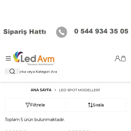
Giriş Ya
Sep
Ara
ANA SAYFA
LED SPOT MODELLERI
Filtrele
Sırala
Toplam
5
ürün bulunmaktadır.