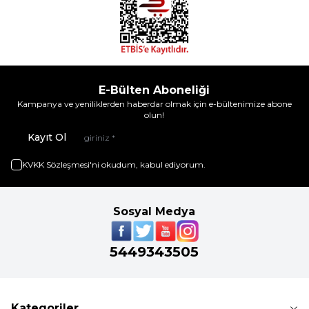
E-Bülten Aboneliği
Kampanya ve yeniliklerden haberdar olmak için e-bültenimize abone
olun!
Kayıt Ol
KVKK Sözleşmesi'ni
okudum, kabul ediyorum.
Sosyal Medya
5449343505
Kategoriler