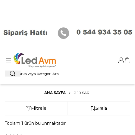
Giriş Ya
Sep
Ara
ANA SAYFA
P 10 SARI
Filtrele
Sırala
Toplam
1
ürün bulunmaktadır.
ükendi