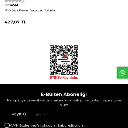
(0)
LEDAVM
P10 Sarı Kayan Yazı Led Tabela
427,87
TL
W
h
t
s
a
p
p
D
e
s
e
H
a
t
t
E-Bülten Aboneliği
Kampanya ve yeniliklerden haberdar olmak için e-bültenimize abone
olun!
Kayıt Ol
KVKK Sözleşmesi'ni
okudum, kabul ediyorum.