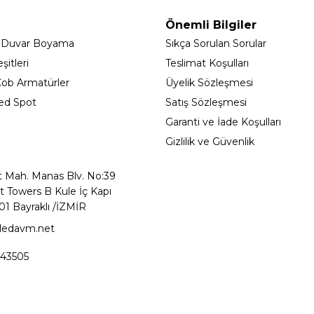
Önemli Bilgiler
 Duvar Boyama
Sıkça Sorulan Sorular
itleri
Teslimat Koşulları
ob Armatürler
Üyelik Sözleşmesi
ed Spot
Satış Sözleşmesi
Garanti ve İade Koşulları
Gizlilik ve Güvenlik
t Mah. Manas Blv. No:39
t Towers B Kule İç Kapı
01 Bayraklı /İZMİR
ledavm.net
43505