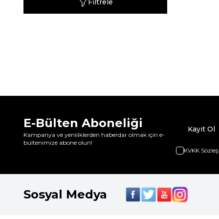
Filtrele
E-Bülten Aboneliği
Kayıt Ol
Kampanya ve yeniliklerden haberdar olmak için e-
bültenimize abone olun!
KVKK Sözleş
Sosyal Medya