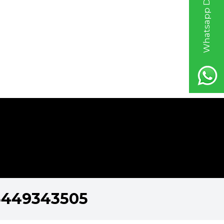
Whatsapp Destek Hattı
5449343505