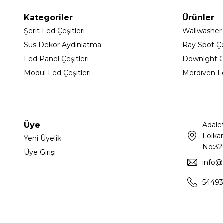
Kategoriler
Ürünler
Şerit Led Çeşitleri
Wallwasher
Süs Dekor Aydınlatma
Ray Spot Çeş
Led Panel Çeşitleri
Downlght C
Modul Led Çeşitleri
Merdiven L
Üye
Adale
Folkar
Yeni Üyelik
No:32
Üye Girişi
info@
54493