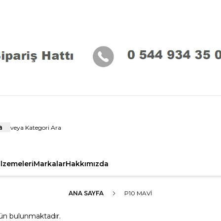
a
alzemeleri
Markalar
Hakkımızda
ANA SAYFA
P10 MAVI
ün bulunmaktadır.