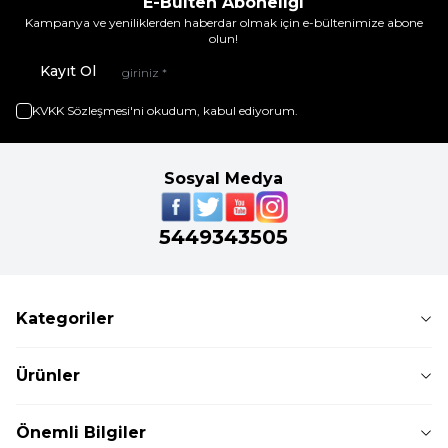
E-Bülten Aboneliği
Kampanya ve yeniliklerden haberdar olmak için e-bültenimize abone
olun!
Kayıt Ol
KVKK Sözleşmesi'ni
okudum, kabul ediyorum.
Sosyal Medya
5449343505
Kategoriler
Ürünler
Önemli Bilgiler