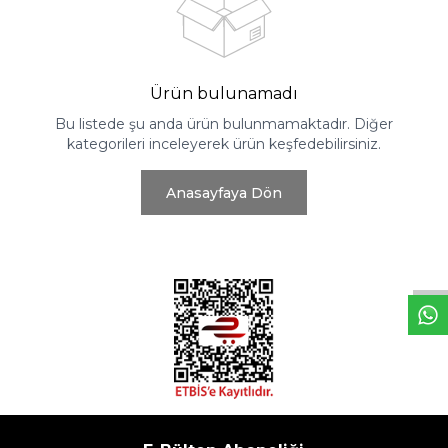
Ürün bulunamadı
Bu listede şu anda ürün bulunmamaktadır. Diğer
kategorileri inceleyerek ürün keşfedebilirsiniz.
Anasayfaya Dön
W
h
t
s
a
p
p
D
e
s
e
H
a
t
t