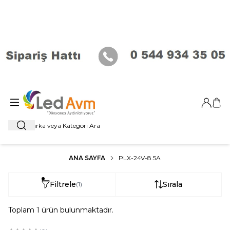
Giriş Ya
Sep
Ara
ANA SAYFA
PLX-24V-8.5A
Filtrele
Sırala
(1)
Toplam
1
ürün bulunmaktadır.