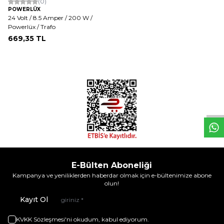
(0)
POWERLÜX
24 Volt / 8.5 Amper / 200 W /
Powerlüx / Trafo
669,35
TL
W
h
t
s
a
p
p
D
e
s
e
H
a
t
t
E-Bülten Aboneliği
Kampanya ve yeniliklerden haberdar olmak için e-bültenimize abone
olun!
Kayıt Ol
KVKK Sözleşmesi'ni
okudum, kabul ediyorum.