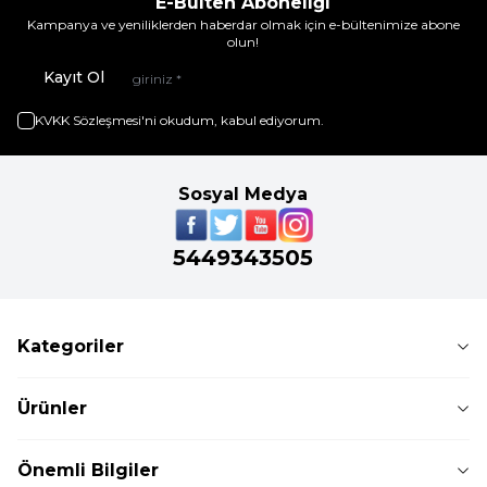
E-Bülten Aboneliği
Kampanya ve yeniliklerden haberdar olmak için e-bültenimize abone
olun!
Kayıt Ol
KVKK Sözleşmesi'ni
okudum, kabul ediyorum.
Sosyal Medya
5449343505
Kategoriler
Ürünler
Önemli Bilgiler