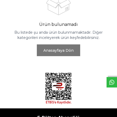
Ürün bulunamadı
Bu listede şu anda ürün bulunmamaktadır. Diğer
kategorileri inceleyerek ürün keşfedebilirsiniz.
Anasayfaya Dön
W
h
t
s
a
p
p
D
e
s
e
H
a
t
t