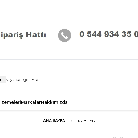
a
alzemeleri
Markalar
Hakkımızda
ANA SAYFA
RGB LED