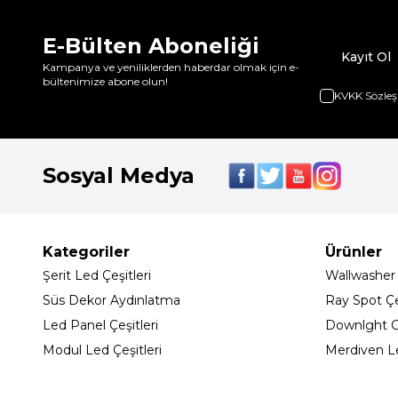
E-Bülten Aboneliği
Kayıt Ol
Kampanya ve yeniliklerden haberdar olmak için e-
bültenimize abone olun!
KVKK Sözleş
Sosyal Medya
Kategoriler
Ürünler
Şerit Led Çeşitleri
Wallwasher
Süs Dekor Aydınlatma
Ray Spot Çeş
Led Panel Çeşitleri
Downlght C
Modul Led Çeşitleri
Merdiven L