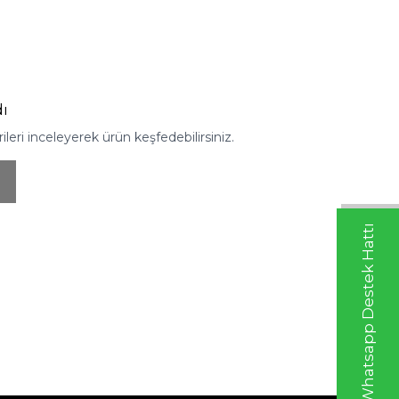
ı
eri inceleyerek ürün keşfedebilirsiniz.
Whatsapp Destek Hattı