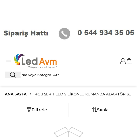
Giriş Ya
Sep
Ara
ANA SAYFA
RGB ŞERIT LED SILIKONLU KUMANDA ADAPTÖR SET
Filtrele
Sırala