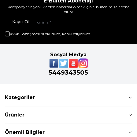
E-Bülten Aboneliği
Kampanya ve yeniliklerden haberdar olmak için e-bültenimize abone
olun!
Kayıt Ol
KVKK Sözleşmesi'ni
okudum, kabul ediyorum.
Sosyal Medya
5449343505
Kategoriler
Ürünler
Önemli Bilgiler