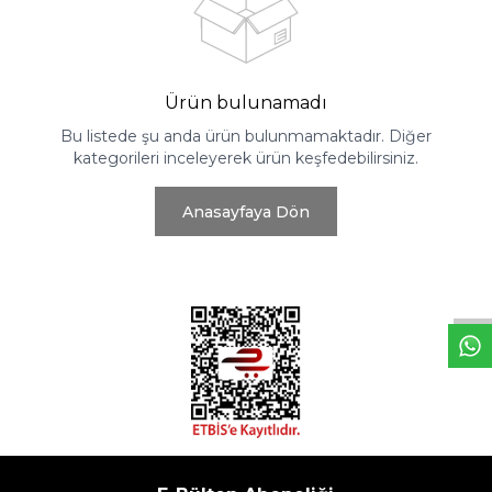
Ürün bulunamadı
Bu listede şu anda ürün bulunmamaktadır. Diğer
kategorileri inceleyerek ürün keşfedebilirsiniz.
Anasayfaya Dön
W
h
t
s
a
p
p
D
e
s
e
H
a
t
t