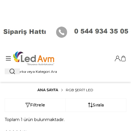
Giriş Ya
Sep
Ara
ANA SAYFA
RGB ŞERIT LED
Filtrele
Sırala
Toplam
1
ürün bulunmaktadır.