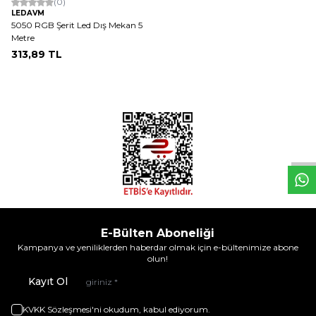
(0)
LEDAVM
5050 RGB Şerit Led Dış Mekan 5
Metre
313,89
TL
W
h
t
s
a
p
p
D
e
s
e
H
a
t
t
E-Bülten Aboneliği
Kampanya ve yeniliklerden haberdar olmak için e-bültenimize abone
olun!
Kayıt Ol
KVKK Sözleşmesi'ni
okudum, kabul ediyorum.