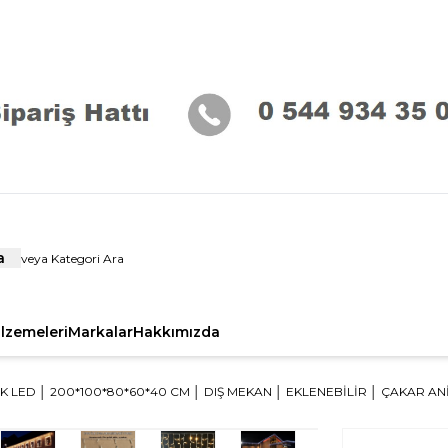
a
alzemeleri
Markalar
Hakkımızda
K LED │ 200*100*80*60*40 CM │ DIŞ MEKAN │ EKLENEBILIR │ ÇAKAR A