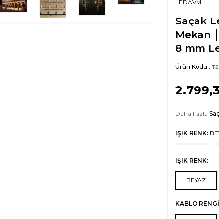
LEDAVM
Saçak L
Mekan │
8 mm L
Ürün Kodu :
T2
2.799,
Daha Fazla
Sa
IŞIK RENK:
BE
IŞIK RENK:
BEYAZ
KABLO RENGİ