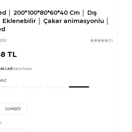
ed │ 200*100*80*60*40 Cm │ Dış
 Eklenebilir │ Çakar animasyonlu │
ed
202
(0)
38
TL
çak Led
Daha Fazla
YAZ
GÜNIŞIĞI
: