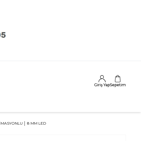
Giriş Yap
Sepetim
NIMASYONLU │ 8 MM LED