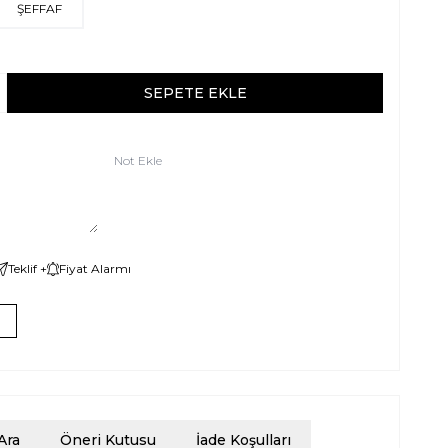
ŞEFFAF
SEPETE EKLE
Not Ekle
Teklif +
Fiyat Alarmı
Ara
Öneri Kutusu
İade Koşulları