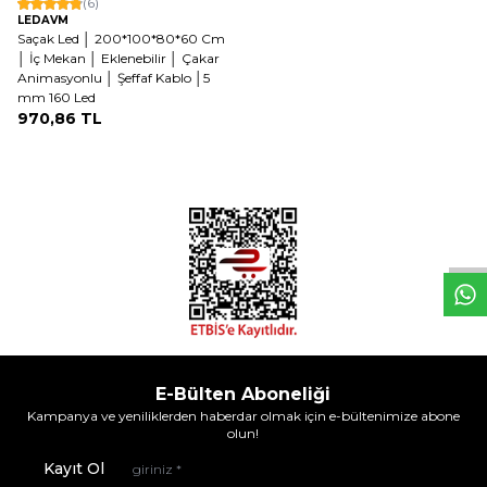
(6)
LEDAVM
Saçak Led │ 200*100*80*60 Cm
│ İç Mekan │ Eklenebilir │ Çakar
Animasyonlu │ Şeffaf Kablo │5
mm 160 Led
970,86
TL
W
h
t
s
a
p
p
D
e
s
e
H
a
t
t
E-Bülten Aboneliği
Kampanya ve yeniliklerden haberdar olmak için e-bültenimize abone
olun!
Kayıt Ol