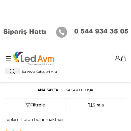
Giriş Ya
Sep
Ara
ANA SAYFA
SAÇAK LED IŞIK
Filtrele
Sırala
Toplam
1
ürün bulunmaktadır.