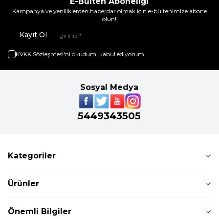
E-Bülten Aboneliği
Kampanya ve yeniliklerden haberdar olmak için e-bültenimize abone
olun!
Kayıt Ol
KVKK Sözleşmesi'ni
okudum, kabul ediyorum.
Sosyal Medya
5449343505
Kategoriler
Ürünler
Önemli Bilgiler