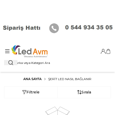
Giriş Ya
Sep
Ara
ANA SAYFA
ŞERIT LED NASIL BAĞLANIR
Filtrele
Sırala