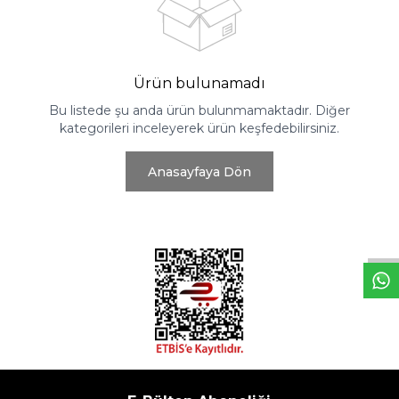
Ürün bulunamadı
Bu listede şu anda ürün bulunmamaktadır. Diğer
kategorileri inceleyerek ürün keşfedebilirsiniz.
Anasayfaya Dön
W
h
t
s
a
p
p
D
e
s
e
H
a
t
t