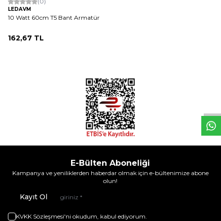
(0)
LEDAVM
10 Watt 60cm T5 Bant Armatür
162,67
TL
W
h
t
s
a
p
p
D
e
s
e
H
a
t
t
E-Bülten Aboneliği
Kampanya ve yeniliklerden haberdar olmak için e-bültenimize abone
olun!
Kayıt Ol
KVKK Sözleşmesi'ni
okudum, kabul ediyorum.