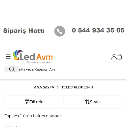
Giriş Ya
Sep
Ara
ANA SAYFA
T5 LED FLORESAN
Filtrele
Sırala
Toplam
1
ürün bulunmaktadır.