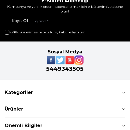
E-Bülten Aboneliği
Kampanya ve yeniliklerden haberdar olmak için e-bültenimize abone
olun!
Kayıt Ol
KVKK Sözleşmesi'ni
okudum, kabul ediyorum.
Sosyal Medya
5449343505
Kategoriler
Ürünler
Önemli Bilgiler