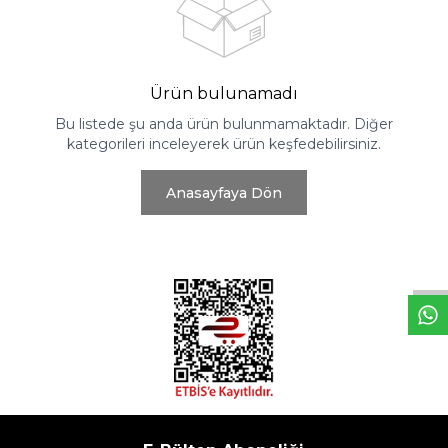
Ürün bulunamadı
Bu listede şu anda ürün bulunmamaktadır. Diğer
kategorileri inceleyerek ürün keşfedebilirsiniz.
Anasayfaya Dön
W
h
t
s
a
p
p
D
e
s
e
H
a
t
t