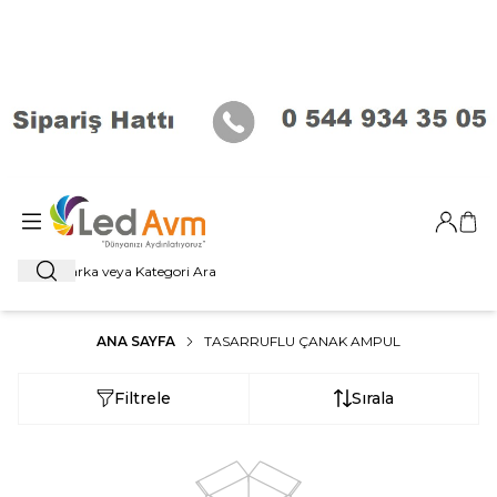
Giriş Ya
Sep
Ara
ANA SAYFA
TASARRUFLU ÇANAK AMPUL
Filtrele
Sırala