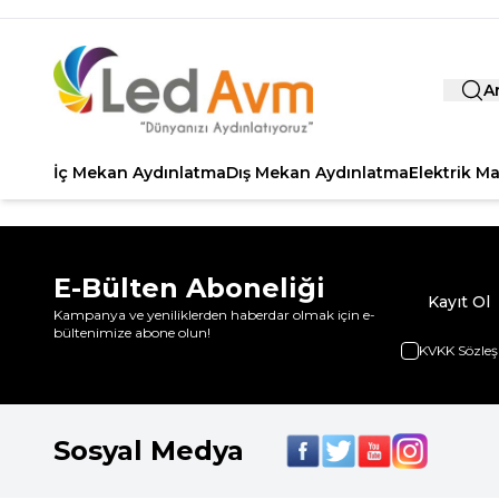
A
İç Mekan Aydınlatma
Dış Mekan Aydınlatma
Elektrik M
E-Bülten Aboneliği
Kayıt Ol
Kampanya ve yeniliklerden haberdar olmak için e-
bültenimize abone olun!
KVKK Sözleş
Sosyal Medya