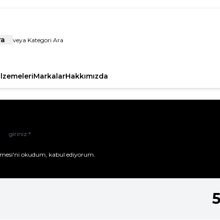
ra
alzemeleri
Markalar
Hakkımızda
mesi'ni
okudum, kabul ediyorum.