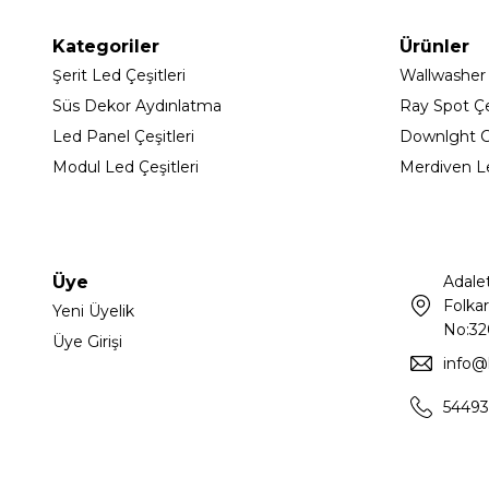
Kategoriler
Ürünler
Şerit Led Çeşitleri
Wallwasher
Süs Dekor Aydınlatma
Ray Spot Çeş
Led Panel Çeşitleri
Downlght C
Modul Led Çeşitleri
Merdiven L
Üye
Adale
Folkar
Yeni Üyelik
No:32
Üye Girişi
info@
54493