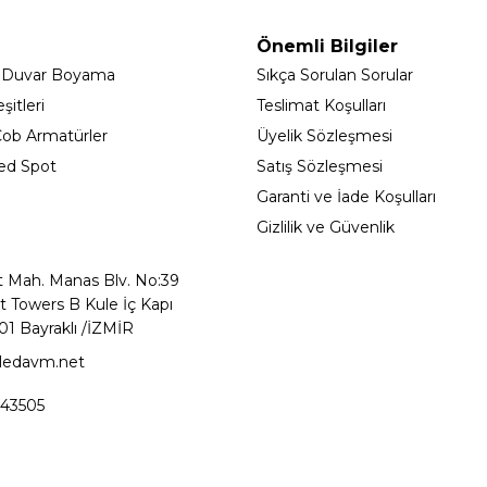
Önemli Bilgiler
 Duvar Boyama
Sıkça Sorulan Sorular
itleri
Teslimat Koşulları
ob Armatürler
Üyelik Sözleşmesi
ed Spot
Satış Sözleşmesi
Garanti ve İade Koşulları
Gizlilik ve Güvenlik
t Mah. Manas Blv. No:39
t Towers B Kule İç Kapı
01 Bayraklı /İZMİR
ledavm.net
43505