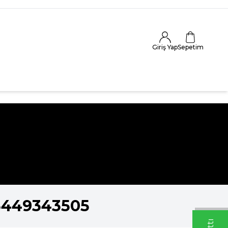
Giriş Yap
Sepetim
5449343505