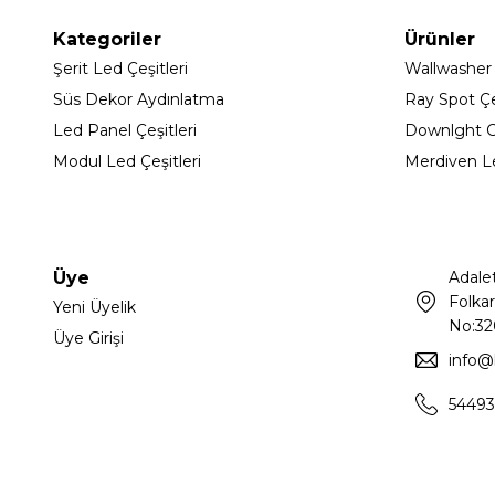
Kategoriler
Ürünler
Şerit Led Çeşitleri
Wallwasher
Süs Dekor Aydınlatma
Ray Spot Çeş
Led Panel Çeşitleri
Downlght C
Modul Led Çeşitleri
Merdiven L
Üye
Adale
Folkar
Yeni Üyelik
No:32
Üye Girişi
info@
54493