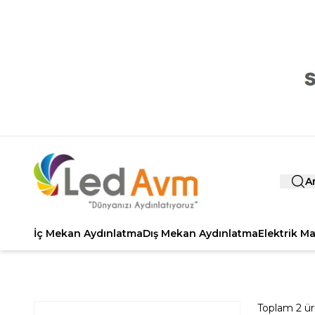
A
İç Mekan Aydınlatma
Dış Mekan Aydınlatma
Elektrik M
Toplam
2
ür