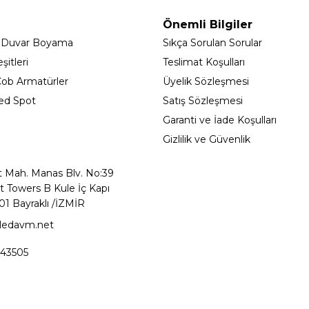
Önemli Bilgiler
 Duvar Boyama
Sıkça Sorulan Sorular
itleri
Teslimat Koşulları
ob Armatürler
Üyelik Sözleşmesi
ed Spot
Satış Sözleşmesi
Garanti ve İade Koşulları
Gizlilik ve Güvenlik
t Mah. Manas Blv. No:39
t Towers B Kule İç Kapı
01 Bayraklı /İZMİR
ledavm.net
43505