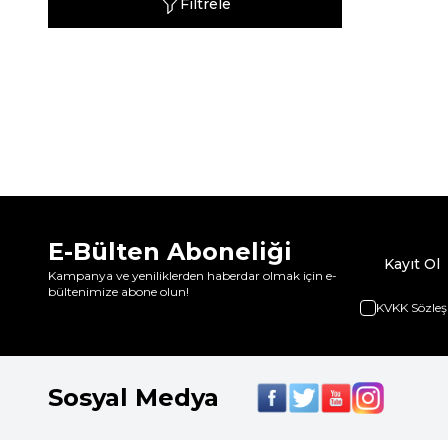
Filtrele
E-Bülten Aboneliği
Kayıt Ol
Kampanya ve yeniliklerden haberdar olmak için e-
bültenimize abone olun!
KVKK Sözleş
Sosyal Medya