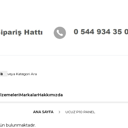
ra
alzemeleri
Markalar
Hakkımızda
ANA SAYFA
UCUZ P10 PANEL
ün bulunmaktadır.