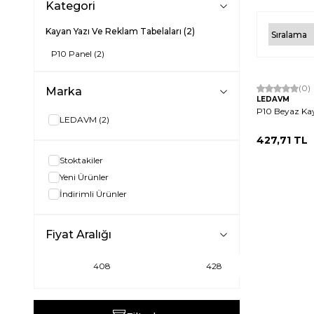
Kategori
Kayan Yazı Ve Reklam Tabelaları
(2)
P10 Panel
(2)
Tükendi
Hızlı Kargo
(0)
Marka
LEDAVM
Yerli Üretim
P10 Beyaz Kay
LEDAVM
(2)
427,71
TL
Stoktakiler
Yeni Ürünler
İndirimli Ürünler
Fiyat Aralığı