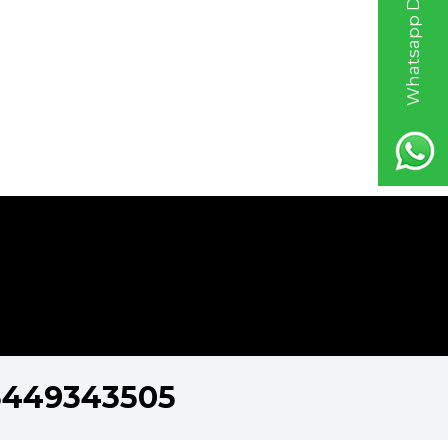
Whatsapp Destek Hattı
5449343505