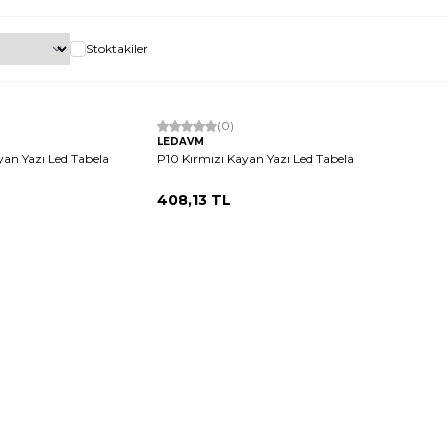
Stoktakiler
Tükendi
(0)
LEDAVM
an Yazı Led Tabela
P10 Kırmızı Kayan Yazı Led Tabela
408,13
TL