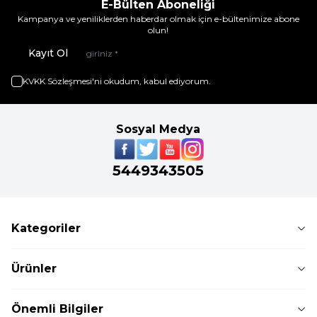
E-Bülten Aboneliği
Kampanya ve yeniliklerden haberdar olmak için e-bültenimize abone
olun!
Kayıt Ol
KVKK Sözleşmesi'ni
okudum, kabul ediyorum.
Sosyal Medya
5449343505
Kategoriler
Ürünler
Önemli Bilgiler