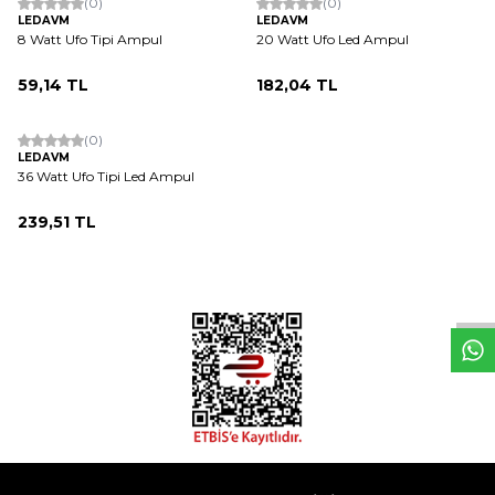
(0)
(0)
LEDAVM
LEDAVM
8 Watt Ufo Tipi Ampul
20 Watt Ufo Led Ampul
59,14
TL
182,04
TL
ükendi
(0)
LEDAVM
36 Watt Ufo Tipi Led Ampul
239,51
TL
W
h
t
s
a
p
p
D
e
s
e
H
a
t
t