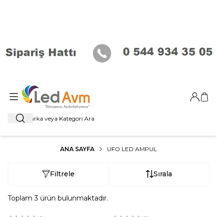
Giriş Ya
Sep
Ara
ANA SAYFA
UFO LED AMPUL
Filtrele
Sırala
Toplam
3
ürün bulunmaktadır.
ükendi
Tükendi