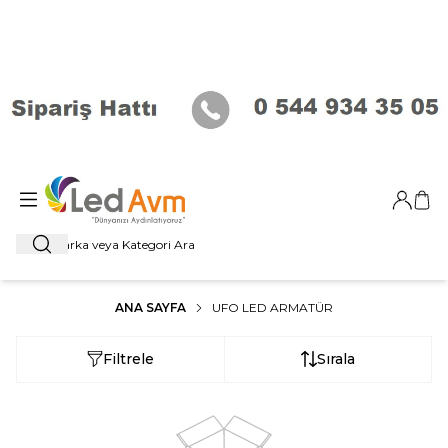
Giriş Ya
Sep
Ara
ANA SAYFA
UFO LED ARMATÜR
Filtrele
Sırala