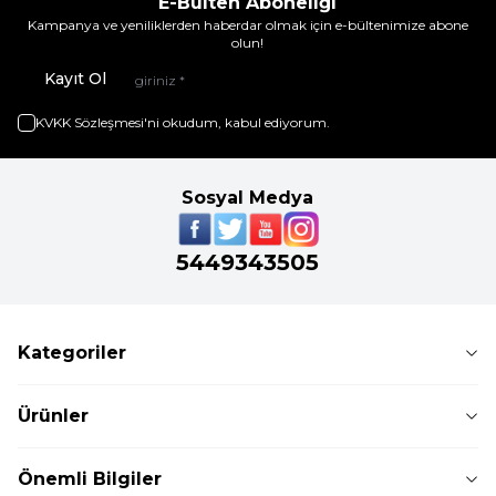
E-Bülten Aboneliği
Kampanya ve yeniliklerden haberdar olmak için e-bültenimize abone
olun!
Kayıt Ol
KVKK Sözleşmesi'ni
okudum, kabul ediyorum.
Sosyal Medya
5449343505
Kategoriler
Ürünler
Önemli Bilgiler