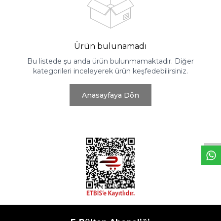
Ürün bulunamadı
Bu listede şu anda ürün bulunmamaktadır. Diğer
kategorileri inceleyerek ürün keşfedebilirsiniz.
Anasayfaya Dön
W
h
t
s
a
p
p
D
e
s
e
H
a
t
t