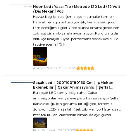
Neon Led / Yassı Tip / Metrede 120 Led / 12 Volt
/ Dış Mekan İP65
Havuz başı için aldığımız aydınlatmalar tam bir
harika! Hem görüntüsü çok şık, hem de ışık gücü
tam istediğimiz gibi. Gece olunca ortamı gerçekten
çok hoş bir ambiyansla aydınlatıyor. Kurulumu da
oldukça kolaydı. Fiyat–performans olarak kesinlikle
tavsiye ederim! 👌✨
Ahmet Yılmaz
•
05.12.2025
Saçak Led │ 200*100*80*60 Cm │ İç Mekan │
Eklenebilir │ Çakar Animasyonlu │ Şeffaf
Kablo │5 mm 160 Led
Bu saçak LED tam yılbaşı ruhu! Çakar
animasyonları var ya, eve parti havası veriyor Şeffaf
kablo olduğu için görüntü kirliliği yok, tertemiz
duruyor. LED maşallah fişek gibi yanıyor! İster uzat,
ister tek kullan, eklenebilir olması da ayrı güzel.
Fuat Erdoğan
•
02.12.2025