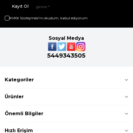
Kayıt Ol
KVKK Sözleşmesi'ni
okudum, kabul ediyorum.
Sosyal Medya
5449343505
Kategoriler
Ürünler
Önemli Bilgiler
Hızlı Erişim