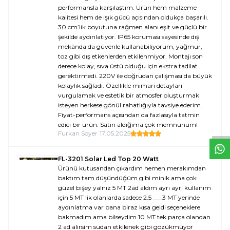
performansla karşılaştım. Ürün hem malzeme
kalitesi hem de ışık gücü açısından oldukça başarılı.
30 cm’lik boyutuna rağmen alanı eşit ve güçlü bir
şekilde aydınlatıyor. IP65 koruması sayesinde dış
mekânda da güvenle kullanabiliyorum; yağmur,
toz gibi dış etkenlerden etkilenmiyor. Montajı son
derece kolay, sıva üstü olduğu için ekstra tadilat
gerektirmedi. 220V ile doğrudan çalışması da büyük
kolaylık sağladı. Özellikle mimari detayları
vurgulamak ve estetik bir atmosfer oluşturmak
W
h
t
s
a
p
p
D
e
s
e
H
a
t
t
isteyen herkese gönül rahatlığıyla tavsiye ederim.
Fiyat-performans açısından da fazlasıyla tatmin
edici bir ürün. Satın aldığıma çok memnunum!
Furkan Soyer
•
17.05.2025
FL-3201 Solar Led Top 20 Watt
Ürünü kutusandan çıkardım hemen merakımdan
baktım tam düşündüğüm gibi minik ama çok
güzel bişey yalnız 5 MT 2ad aldım ayrı ayrı kullanım
için 5 MT lik olanlarda sadece 2.5 ___3 MT yerinde
aydınlatma var bana biraz kısa geldi seçeneklere
bakmadım ama bilseydim 10 MT tek parça olandan
2 ad alirsim sudan etkilenek gibi gözükmüyor