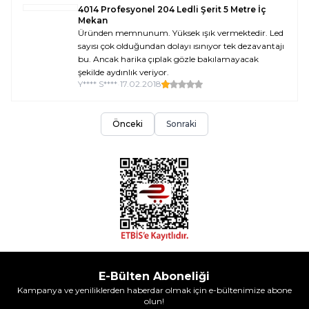
4014 Profesyonel 204 Ledli Şerit 5 Metre İç
Mekan
Üründen memnunum. Yüksek ışık vermektedir. Led
sayısı çok olduğundan dolayı ısınıyor tek dezavantajı
bu. Ancak harika çıplak gözle bakılamayacak
şekilde aydınlık veriyor.
Y**** S****
•
17.02.2018
Önceki
Sonraki
E-Bülten Aboneliği
Kampanya ve yeniliklerden haberdar olmak için e-bültenimize abone
olun!