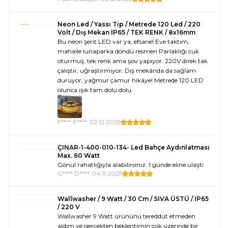
Neon Led / Yassı Tip / Metrede 120 Led / 220
Volt / Dış Mekan İP65 / TEK RENK / 8x16mm
Bu neon şerit LED var ya, efsane! Eve taktım,
mahalle lunaparka döndü resmen Parlaklığı cuk
oturmuş, tek renk ama şov yapıyor. 220V direk tak
çalıştır, uğraştırmıyor. Dış mekânda da sağlam
duruyor, yağmur çamur hikâye! Metrede 120 LED
olunca ışık tam dolu dolu.
F**** E****
•
02.12.2025
ÇINAR-1-400-010-134- Led Bahçe Aydınlatması
Max. 60 Watt
Gönül rahatlığıyla alabilirsiniz. 1 günde eline ulaştı
G**** D****
•
04.11.2025
Wallwasher / 9 Watt / 30 Cm / SIVA ÜSTÜ / IP65
/ 220 V
Wallwasher 9 Watt ürününü tereddüt etmeden
aldım ve gerçekten beklentimin çok üzerinde bir