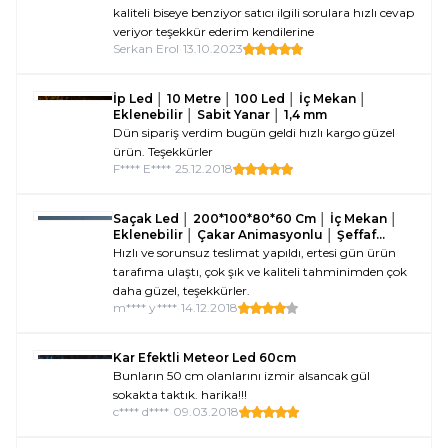
kaliteli biseye benziyor satıcı ilgili sorulara hızlı cevap
veriyor teşekkür ederim kendilerine
Serkan Erol
•
13.10.2023
İp Led │ 10 Metre │ 100 Led │ İç Mekan │
Eklenebilir │ Sabit Yanar │ 1,4 mm
Dün sipariş verdim bugün geldi hızlı kargo güzel
ürün. Teşekkürler
F**** E****
•
25.12.2018
Saçak Led │ 200*100*80*60 Cm │ İç Mekan │
Eklenebilir │ Çakar Animasyonlu │ Şeffaf
Kablo │5 mm 160 Led
Hızlı ve sorunsuz teslimat yapıldı, ertesi gün ürün
tarafıma ulaştı, çok şık ve kaliteli tahminimden çok
daha güzel, teşekkürler.
m**** y****
•
14.12.2018
Kar Efektli Meteor Led 60cm
Bunların 50 cm olanlarını izmir alsancak gül
sokakta taktık. harika!!!
c**** d****
•
09.03.2018