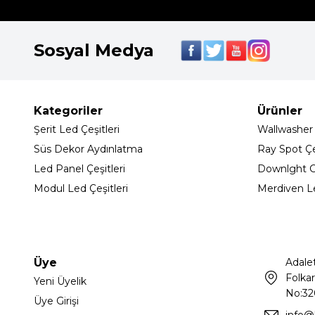
Sosyal Medya
Kategoriler
Ürünler
Şerit Led Çeşitleri
Wallwasher
Süs Dekor Aydınlatma
Ray Spot Çeş
Led Panel Çeşitleri
Downlght C
Modul Led Çeşitleri
Merdiven L
Üye
Adale
Folkar
Yeni Üyelik
No:32
Üye Girişi