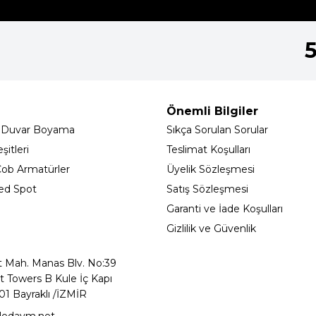
Önemli Bilgiler
 Duvar Boyama
Sıkça Sorulan Sorular
itleri
Teslimat Koşulları
ob Armatürler
Üyelik Sözleşmesi
ed Spot
Satış Sözleşmesi
Garanti ve İade Koşulları
Gizlilik ve Güvenlik
t Mah. Manas Blv. No:39
t Towers B Kule İç Kapı
01 Bayraklı /İZMİR