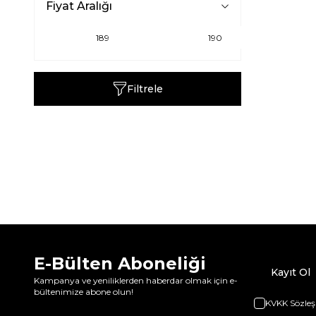
Fiyat Aralığı
Filtrele
E-Bülten Aboneliği
Kayıt Ol
Kampanya ve yeniliklerden haberdar olmak için e-
bültenimize abone olun!
KVKK Sözleş