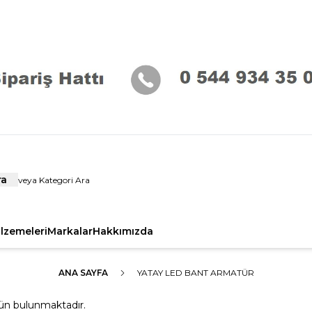
ra
alzemeleri
Markalar
Hakkımızda
ANA SAYFA
YATAY LED BANT ARMATÜR
ün bulunmaktadır.