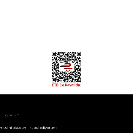
mesi'ni
okudum, kabul ediyorum.