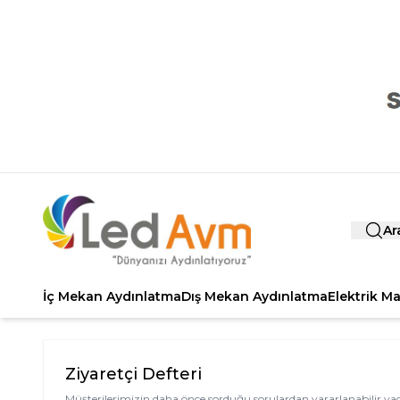
Ar
İç Mekan Aydınlatma
Dış Mekan Aydınlatma
Elektrik M
Ziyaretçi Defteri
Müşterilerimizin daha önce sorduğu sorulardan yararlanabilir ya