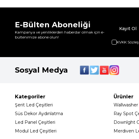
E-Bülten Aboneliği
Kayıt Ol
Kampanya ve yeniliklerden haberdar olmak için e-
bültenimize abone olun!
KVKK Sözleş
Sosyal Medya
Kategoriler
Ürünler
Şerit Led Çeşitleri
Wallwasher
Süs Dekor Aydınlatma
Ray Spot Çeş
Led Panel Çeşitleri
Downlght C
Modul Led Çeşitleri
Merdiven L