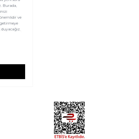
z. Burada,
nizi
 önemlidir ve
e getirmeye
k duyacağız.