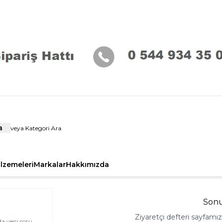
a
alzemeleri
Markalar
Hakkımızda
Son
Ziyaretçi defteri sayfamı
da yeni soru