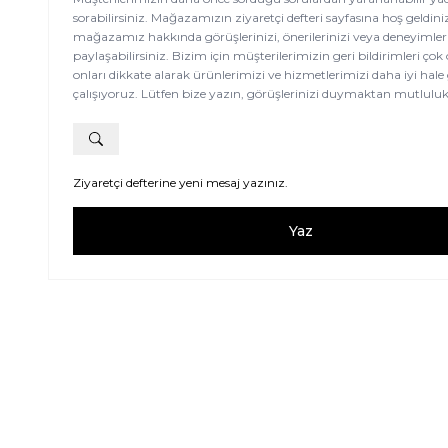
sorabilirsiniz. Mağazamızın ziyaretçi defteri sayfasına hoş geldini
mağazamız hakkında görüşlerinizi, önerilerinizi veya deneyimleri
paylaşabilirsiniz. Bizim için müşterilerimizin geri bildirimleri çok
onları dikkate alarak ürünlerimizi ve hizmetlerimizi daha iyi hal
çalışıyoruz. Lütfen bize yazın, görüşlerinizi duymaktan mutlulu
Ziyaretçi defterine yeni mesaj yazınız.
Yaz