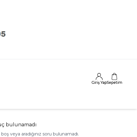
Giriş Yap
Sepetim
uç bulunamadı
z boş veya aradığınız soru bulunamadı.