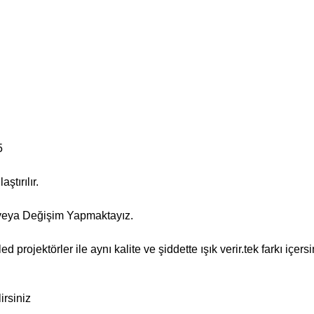
65
ştırılır.
r veya Değişim Yapmaktayız.
ed projektörler ile aynı kalite ve şiddette ışık verir.tek farkı içers
lirsiniz