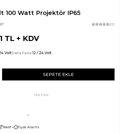
lt 100 Watt Projektör IP65
67
(0)
1
TL + KDV
24 Volt
Daha Fazla
12 / 24 Volt
SEPETE EKLE
Not Ekle
Teklif +
Fiyat Alarmı