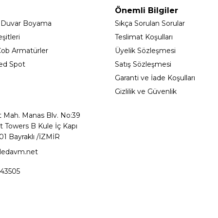
Önemli Bilgiler
 Duvar Boyama
Sıkça Sorulan Sorular
itleri
Teslimat Koşulları
ob Armatürler
Üyelik Sözleşmesi
ed Spot
Satış Sözleşmesi
Garanti ve İade Koşulları
Gizlilik ve Güvenlik
t Mah. Manas Blv. No:39
t Towers B Kule İç Kapı
01 Bayraklı /İZMİR
ledavm.net
43505