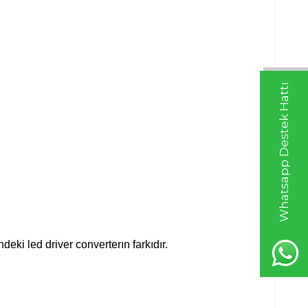
Whatsapp Destek Hattı
indeki led driver converterın farkıdır.