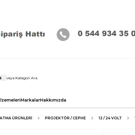
a
alzemeleri
Markalar
Hakkımızda
LATMA ÜRÜNLERI
PROJEKTÖR / CEPHE
12 / 24 VOLT