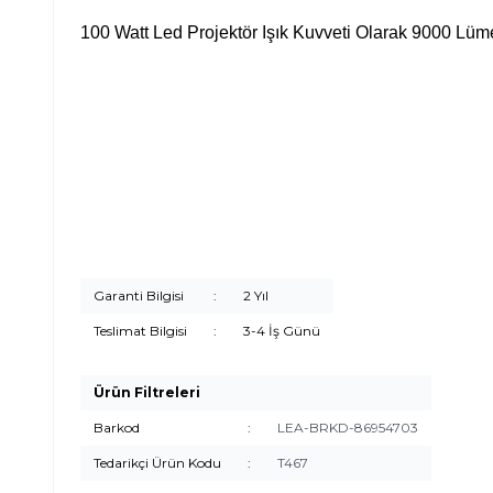
100 Watt Led Projektör Işık Kuvveti Olarak 9000 Lüme
Garanti Bilgisi
:
2 Yıl
Teslimat Bilgisi
:
3-4 İş Günü
Ürün Filtreleri
Barkod
:
LEA-BRKD-86954703
Tedarikçi Ürün Kodu
:
T467