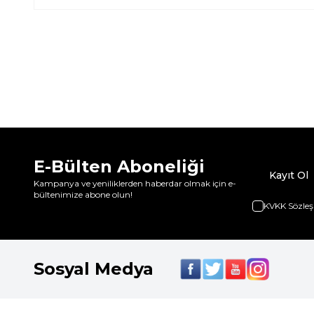
E-Bülten Aboneliği
Kayıt Ol
Kampanya ve yeniliklerden haberdar olmak için e-
bültenimize abone olun!
KVKK Sözleş
Sosyal Medya