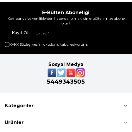
E-Bülten Aboneliği
Kampanya ve yeniliklerden haberdar olmak için e-bültenimize abone
olun!
Kayıt Ol
KVKK Sözleşmesi'ni
okudum, kabul ediyorum.
Sosyal Medya
5449343505
Kategoriler
Ürünler