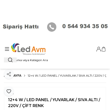
Giriş Ya
Sep
Ara
ANA SAYFA
12+4 W / LED PANEL / YUVARLAK / SIVA ALTI / 220V / Çİ
Paylaş
Favoriye Ekle
YCL
12+4 W / LED PANEL / YUVARLAK / SIVA ALTI /
220V / ÇİFT RENK