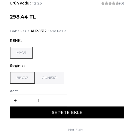
Ürün Kodu :
T2126
(0)
298,44
TL
SEPETE EKLE
Daha Fazla
ALP-1312
Daha Fazla
RENK:
MAVİ
Seçiniz:
BEYAZ
GÜNIŞIĞI
Adet
SEPETE EKLE
Not Ekle