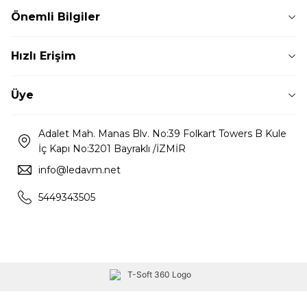
Önemli Bilgiler
Hızlı Erişim
Üye
Adalet Mah. Manas Blv. No:39 Folkart Towers B Kule
İç Kapı No:3201 Bayraklı /İZMİR
info@ledavm.net
5449343505