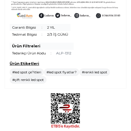
Garanti Bilgisi
:
2 YIL
Teslimat Bilgisi
:
2/3 İŞ GÜNÜ
Ürün Filtreleri
Tedarikçi Ürün Kodu
:
ALP-1312
Ürün Etiketleri
#led spot çe?itleri
#led spot fiyatlar?
#renkli led spot
#çift renkli led spot