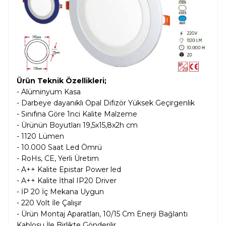
Ürün Teknik Özellikleri;
- Alüminyum Kasa
- Darbeye dayanıklı Opal Difizör Yüksek Geçirgenlik
- Sınıfına Göre 1nci Kalite Malzeme
- Ürünün Boyutları 19,5x15,8x2h cm
- 1120 Lümen
- 10.000 Saat Led Ömrü
- RoHs, CE, Yerli Üretim
- A++ Kalite Epistar Power led
- A++ Kalite İthal IP20 Driver
- İP 20 İç Mekana Uygun
- 220 Volt İle Çalışır
- Ürün Montaj Aparatları, 10/15 Cm Enerji Bağlantı
Kablosu İle Birlikte Gönderilir