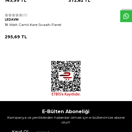
143,99
TL
372,82
TL
ükendi
(0)
LEDAVM
18 Watt Camlı Kare Sıvaaltı Panel
295,69
TL
E-Bülten Aboneliği
Kampanya ve yeniliklerden haberdar olmak için e-bültenimize abone
olun!
Kayıt Ol