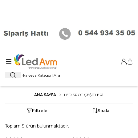
Giriş Ya
Sep
Ara
ANA SAYFA
LED SPOT ÇEŞITLERI
Filtrele
Sırala
Toplam
9
ürün bulunmaktadır.
Tükendi