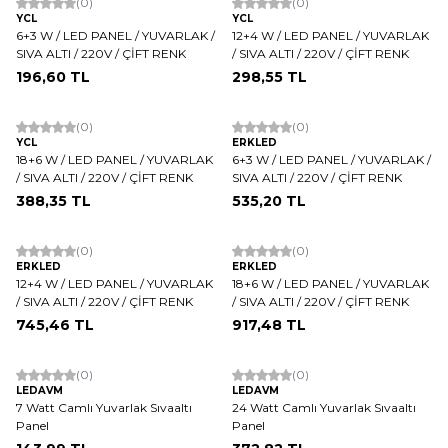
(0)
(0)
YCL
YCL
6+3 W / LED PANEL / YUVARLAK /
12+4 W / LED PANEL / YUVARLAK
SIVA ALTI / 220V / ÇİFT RENK
/ SIVA ALTI / 220V / ÇİFT RENK
196,60
TL
298,55
TL
(0)
(0)
YCL
ERKLED
18+6 W / LED PANEL / YUVARLAK
6+3 W / LED PANEL / YUVARLAK /
/ SIVA ALTI / 220V / ÇİFT RENK
SIVA ALTI / 220V / ÇİFT RENK
388,35
TL
535,20
TL
ükendi
Tükendi
(0)
(0)
ERKLED
ERKLED
12+4 W / LED PANEL / YUVARLAK
18+6 W / LED PANEL / YUVARLAK
/ SIVA ALTI / 220V / ÇİFT RENK
/ SIVA ALTI / 220V / ÇİFT RENK
745,46
TL
917,48
TL
ükendi
(0)
(0)
LEDAVM
LEDAVM
W
h
t
s
a
p
p
D
e
s
e
H
a
t
t
7 Watt Camlı Yuvarlak Sıvaaltı
24 Watt Camlı Yuvarlak Sıvaaltı
Panel
Panel