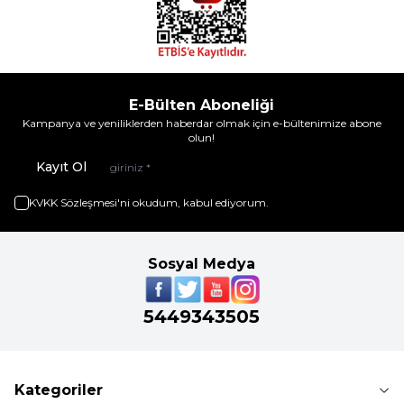
E-Bülten Aboneliği
Kampanya ve yeniliklerden haberdar olmak için e-bültenimize abone
olun!
Kayıt Ol
KVKK Sözleşmesi'ni
okudum, kabul ediyorum.
Sosyal Medya
5449343505
Kategoriler