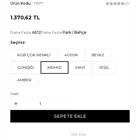
Ürün Kodu :
T1577
(0)
1.370,62
TL
SEPETE EKLE
Daha Fazla
AE12
Daha Fazla
Park / Bahçe
Seçiniz:
RGB ÇOK RENKLİ
4000K
BEYAZ
GÜNIŞIĞI
KIRMIZI
MAVİ
YEŞİL
AMBER
Adet
SEPETE EKLE
Not Ekle