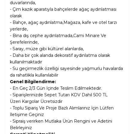
duvarlarında,
- Çim kazık aparatıyla bahçelerde ağaç aydınlatması
olarak
- Bahçe, ağaç aydınlatma,Mağaza, kafe ve otel tarzı
yerlerde,
- Bina dış cephe aydınlatmada,Cami Minare Ve
Şerefelerinde,
- Saray, müze gibi kültürel alanlarda,
- Daha bir çok alanda dekoratif aydınlatma olarak
kullanılmaktadır
-
Su geçirmezlik özelliği
sayesinde yağmurlu havalarda
da rahatlıkla kullanılabilir
Genel Bilgilendirme:
- En Geç 2/3 Gün İçinde Teslim Edilmektedir.
- Siparişlerinizde Sepet Tutarı KDV Dahil
500 TL
Üzeri Kargolar
Ücretsizdir
- Toplu Sipariş Ve Proje Bazlı Alımlarınız İçin Lütfen
İletişime Geçiniz
- Sipraiş verirken Mutlaka Ürün Rengini ve Adetini
Belirleyiniz