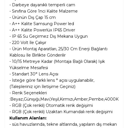
- Darbeye dayanıklı temperli cam
- Sınıfına Göre 1nci Kalite Malzeme
- Ürünün Dış Çap 15
cm
- A++ Kalite Samsung Power led
- A++ Kalite Powerlüx IP65 Driver
- İP 65 Su Geçirmez Dış Mekana Uygun
- 220 Volt İle Çalışır
- Ürün Montaj Aparatları, 25/30 Cm Enerji Bağlantı
Kablosu İle Birlikte Gönderilir
- 10/15 Metreye Kadar (Montaja Bağlı Olarak) Işık
Yükselme Mesafesi
- Standart 30° Lens Açısı
- İsteğe göre farklı lens ° açısı uygulanabilir,
(Talepleriniz için İletişime Geçiniz)
- Renk Seçenekleri
:Beyaz,Günışığı,Mavi,Yeşil,Kırmızı,Amber,Pembe,4000K
- RGB (Çok renkli) Otomatik renk değişimi
-
RGB (Çok renkli) Uzaktan Kumandalı renk değişimi
Kullanım Alanları:
-
süs havuzlarında, tekne altlarında, yapıların dış mekan