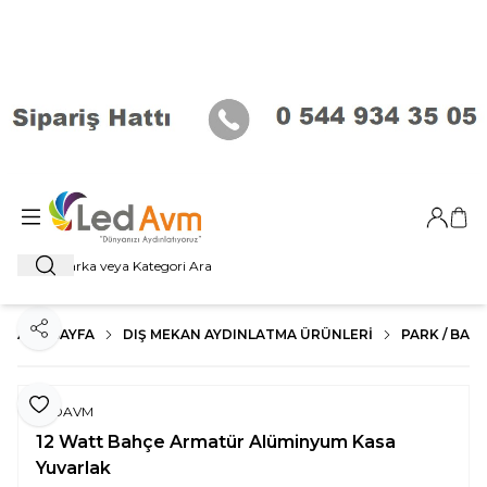
Giriş Ya
Sep
Ara
ANA SAYFA
DIŞ MEKAN AYDINLATMA ÜRÜNLERI
PARK / BAHÇ
Paylaş
Favoriye Ekle
LEDAVM
12 Watt Bahçe Armatür Alüminyum Kasa
Yuvarlak