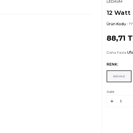
LEDAVM
12 Watt
Ürün Kodu :
T7
88,71
T
Daha Fazla
Uf
RENK:
BEYAZ
Adet