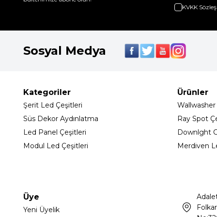
KVKK Sözleş
Sosyal Medya
Kategoriler
Ürünler
Şerit Led Çeşitleri
Wallwasher
Süs Dekor Aydınlatma
Ray Spot Çeş
Led Panel Çeşitleri
Downlght C
Modul Led Çeşitleri
Merdiven L
Üye
Adale
Folkar
Yeni Üyelik