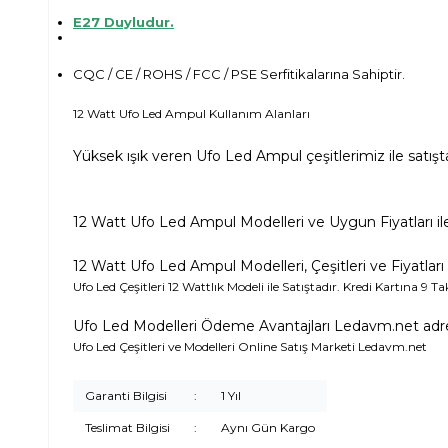
E27 Duyludur.
CQC / CE / ROHS / FCC / PSE Serfitikalarına Sahiptir.
12 Watt Ufo Led Ampul Kullanım Alanları
Yüksek ışık veren Ufo Led Ampul çeşitlerimiz ile satışta
12 Watt Ufo Led Ampul Modelleri ve Uygun Fiyatları ile 
12 Watt Ufo Led Ampul Modelleri, Çeşitleri ve Fiyatları
Ufo Led Çeşitleri 12 Wattlık Modeli ile Satıştadır. Kredi Kartına 9 
Ufo Led Modelleri Ödeme Avantajları Ledavm.net adr
Ufo Led Çeşitleri ve Modelleri Online Satış Marketi Ledavm.net
Garanti Bilgisi
:
1 Yıl
Teslimat Bilgisi
:
Aynı Gün Kargo