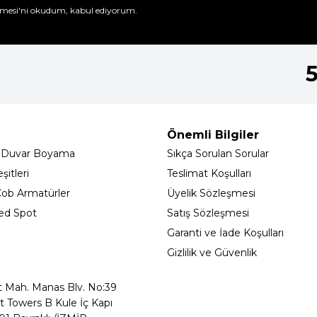
mesi'ni
okudum, kabul ediyorum.
Önemli Bilgiler
 Duvar Boyama
Sıkça Sorulan Sorular
itleri
Teslimat Koşulları
ob Armatürler
Üyelik Sözleşmesi
ed Spot
Satış Sözleşmesi
Garanti ve İade Koşulları
Gizlilik ve Güvenlik
t Mah. Manas Blv. No:39
t Towers B Kule İç Kapı