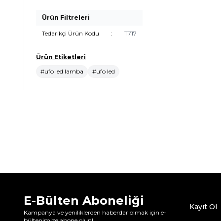
Ürün Filtreleri
Tedarikçi Ürün Kodu
:
T717
Ürün Etiketleri
#ufo led lamba
#ufo led
E-Bülten Aboneliği
Kayıt Ol
Kampanya ve yeniliklerden haberdar olmak için e-
bültenimize abone olun!