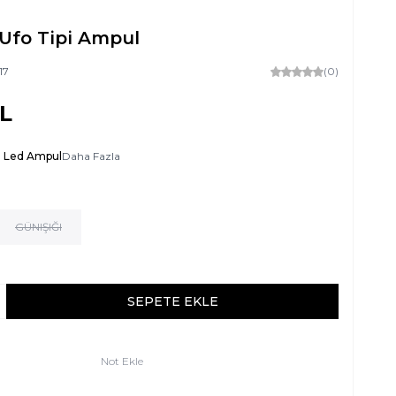
 Ufo Tipi Ampul
17
(0)
L
o Led Ampul
Daha Fazla
GÜNIŞIĞI
SEPETE EKLE
Not Ekle