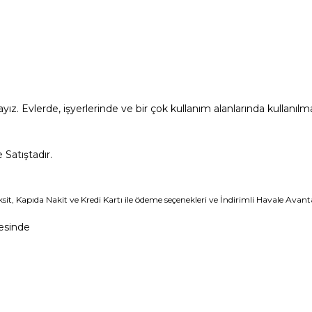
yız. Evlerde, işyerlerinde ve bir çok kullanım alanlarında kullanılm
Satıştadır.
Taksit, Kapıda Nakit ve Kredi Kartı ile ödeme seçenekleri ve İndirimli Havale Avan
esinde