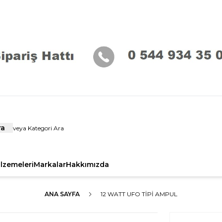
ra
alzemeleri
Markalar
Hakkımızda
ANA SAYFA
12 WATT UFO TIPI AMPUL