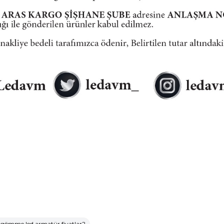
 gömme led armatür fiyatlar?