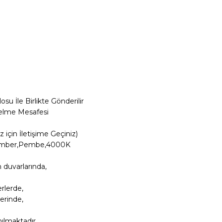
su İle Birlikte Gönderilir
selme Mesafesi
iz için İletişime Geçiniz)
zı,Amber,Pembe,4000K
n duvarlarında,
rlerde,
erinde,
nılmaktadır