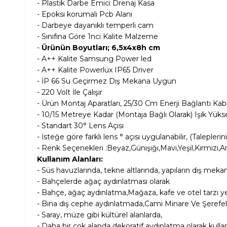
- Plastik Darbe Emici Drenaj Kasa
- Epoksi korumalı Pcb Alanı
- Darbeye dayanıklı temperli cam
- Sınıfına Göre 1nci Kalite Malzeme
-
Ürünün Boyutları; 6,5x4x8h cm
- A++ Kalite Samsung Power led
- A++ Kalite Powerlüx IP65 Driver
- İP 66 Su Geçirmez Dış Mekana Uygun
- 220 Volt İle Çalışır
- Ürün Montaj Aparatları, 25/30 Cm Enerji Bağlantı Kablo
- 10/15 Metreye Kadar (Montaja Bağlı Olarak) Işık Yük
- Standart 30° Lens Açısı
- İsteğe göre farklı lens ° açısı uygulanabilir, (Taleplerin
- Renk Seçenekleri :Beyaz,Günışığı,Mavi,Yeşil,Kırmı
Kullanım Alanları:
-
Süs havuzlarında, tekne altlarında, yapıların dış meka
- Bahçelerde ağaç aydınlatması olarak
- Bahçe, ağaç aydınlatma,Mağaza, kafe ve otel tarzı ye
- Bina dış cephe aydınlatmada,Cami Minare Ve Şerefel
- Saray, müze gibi kültürel alanlarda,
- Daha bir çok alanda dekoratif aydınlatma olarak kulla