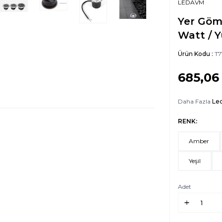
LEDAVM
Yer Göm
Watt / Y
Ürün Kodu :
T7
685,06
Daha Fazla
Le
RENK:
Amber
Yeşil
Adet