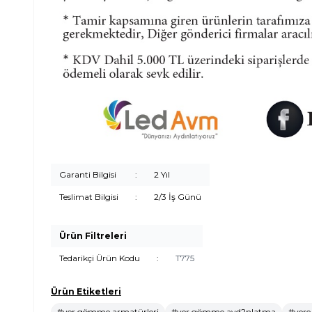
Garanti Bilgisi
:
2 Yıl
Teslimat Bilgisi
:
2/3 İş Günü
Ürün Filtreleri
Tedarikçi Ürün Kodu
:
T775
Ürün Etiketleri
#yer gömme armatürleri
#yer gömme ayd?nlatma
#yere