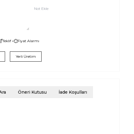
Not Ekle
Teklif +
Fiyat Alarmı
Yerli Üretim
Ara
Öneri Kutusu
İade Koşulları