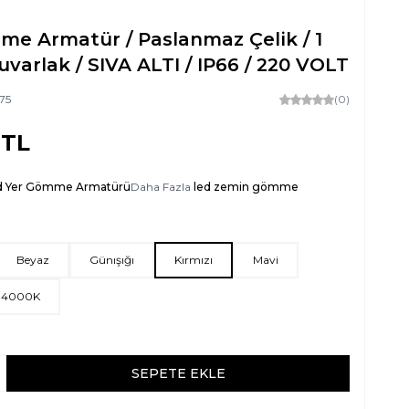
me Armatür / Paslanmaz Çelik / 1
uvarlak / SIVA ALTI / IP66 / 220 VOLT
75
(0)
TL
d Yer Gömme Armatürü
Daha Fazla
led zemin gömme
Beyaz
Günışığı
Kırmızı
Mavi
4000K
SEPETE EKLE