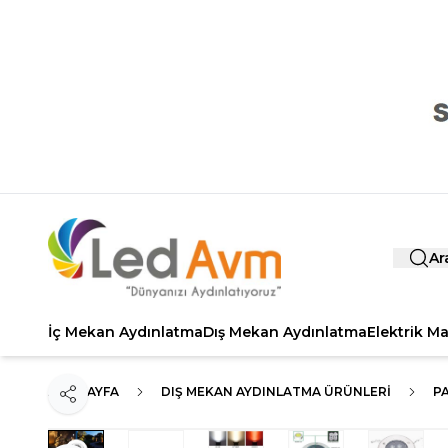
Ar
İç Mekan Aydınlatma
Dış Mekan Aydınlatma
Elektrik M
ANA SAYFA
DIŞ MEKAN AYDINLATMA ÜRÜNLERI
PA
Paylaş