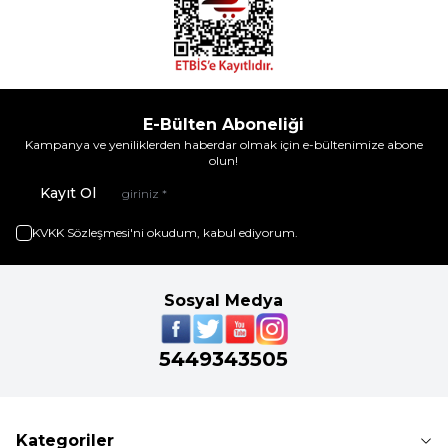
E-Bülten Aboneliği
Kampanya ve yeniliklerden haberdar olmak için e-bültenimize abone
olun!
Kayıt Ol
KVKK Sözleşmesi'ni
okudum, kabul ediyorum.
Sosyal Medya
5449343505
Kategoriler