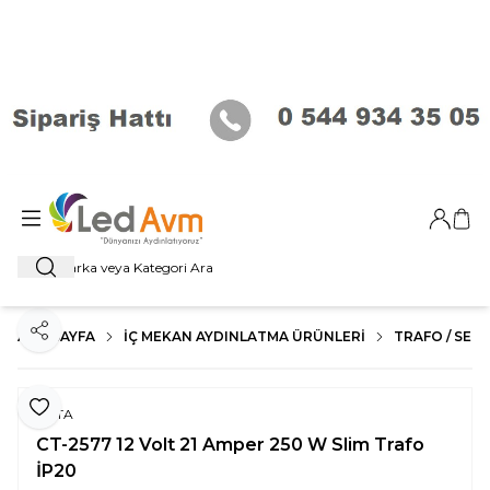
Giriş Ya
Sep
Ara
ANA SAYFA
İÇ MEKAN AYDINLATMA ÜRÜNLERI
TRAFO / SENS
Paylaş
Favoriye Ekle
CATA
CT-2577 12 Volt 21 Amper 250 W Slim Trafo
İP20