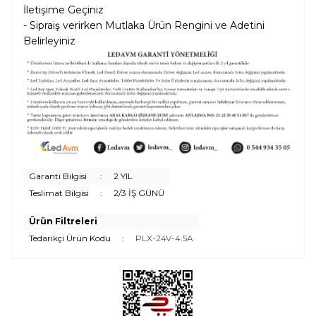
İletişime Geçiniz
- Sipraiş verirken Mutlaka Ürün Rengini ve Adetini
Belirleyiniz
Garanti Bilgisi
:
2 YIL
Teslimat Bilgisi
:
2/3 İŞ GÜNÜ
Ürün Filtreleri
Tedarikçi Ürün Kodu
:
PLX-24V-4.5A