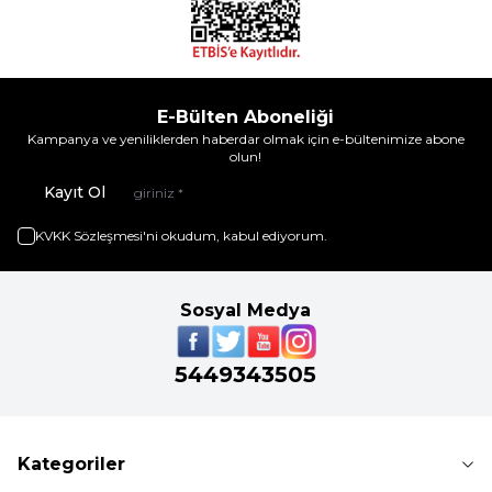
E-Bülten Aboneliği
Kampanya ve yeniliklerden haberdar olmak için e-bültenimize abone
olun!
Kayıt Ol
KVKK Sözleşmesi'ni
okudum, kabul ediyorum.
Sosyal Medya
5449343505
Kategoriler