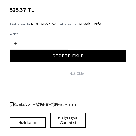
525,37
TL
SEPETE EKLE
Daha Fazla
PLX-24V-4.5A
Daha Fazla
24 Volt Trafo
Adet
SEPETE EKLE
Not Ekle
Koleksiyon +
Teklif +
Fiyat Alarmı
En İyi Fiyat
Hızlı Kargo
Garantisi