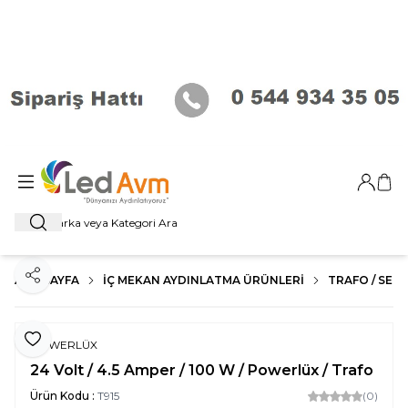
Giriş Ya
Sep
Ara
ANA SAYFA
İÇ MEKAN AYDINLATMA ÜRÜNLERI
TRAFO / SENS
Paylaş
Favoriye Ekle
POWERLÜX
24 Volt / 4.5 Amper / 100 W / Powerlüx / Trafo
Ürün Kodu :
T915
(0)