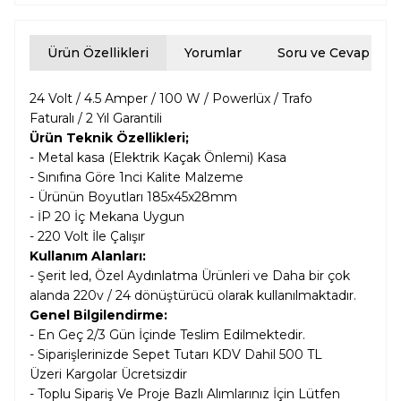
Ürün Özellikleri
Yorumlar
Soru ve Cevap
24 Volt / 4.5 Amper / 100 W / Powerlüx / Trafo
Faturalı / 2 Yıl Garantili
Ürün Teknik Özellikleri;
- Metal kasa (Elektrik Kaçak Önlemi) Kasa
- Sınıfına Göre 1nci Kalite Malzeme
- Ürünün Boyutları 185x45x28mm
- İP 20 İç Mekana Uygun
- 220 Volt İle Çalışır
Kullanım Alanları:
- Şerit led, Özel Aydınlatma Ürünleri ve Daha bir çok
alanda 220v / 24 dönüştürücü olarak kullanılmaktadır.
Genel Bilgilendirme:
- En Geç 2/3 Gün İçinde Teslim Edilmektedir.
- Siparişlerinizde Sepet Tutarı KDV Dahil
500 TL
Üzeri Kargolar
Ücretsizdir
- Toplu Sipariş Ve Proje Bazlı Alımlarınız İçin Lütfen