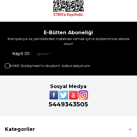
E-Bülten Aboneliği
Kampanya ve yeniliklerden haberdar olmak için e-bültenimize abone
olun!
Kayıt Ol
KVKK Sözleşmesi'ni
okudum, kabul ediyorum.
Sosyal Medya
5449343505
Kategoriler