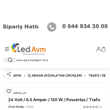
Giriş Ya
Sep
Ara
ANA SAYFA
İÇ MEKAN AYDINLATMA ÜRÜNLERI
TRAFO / SENS
Paylaş
Favoriye Ekle
POWERLÜX
24 Volt / 6.5 Amper / 150 W / Powerlüx / Trafo
Ürün Kodu :
T936
(0)