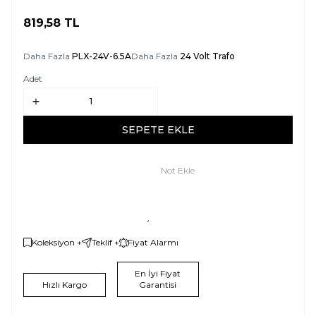
819,58
TL
SEPETE EKLE
Daha Fazla
PLX-24V-6.5A
Daha Fazla
24 Volt Trafo
Adet
SEPETE EKLE
Not Ekle
Koleksiyon +
Teklif +
Fiyat Alarmı
En İyi Fiyat
Hızlı Kargo
Garantisi