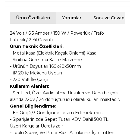
Ürün Özellikleri
Yorumlar
Soru ve Cevap
24 Volt / 6.5 Amper / 150 W / Powerlüx / Trafo
Faturalı / 2 Yıl Garantili
Ürün Teknik Özellikleri;
- Metal kasa (Elektrik Kaçak Önlemi) Kasa
- Sınıfına Göre 1nci Kalite Malzeme
- Ürünün Boyutları
160x40x30mm
- İP 20 İç Mekana Uygun
- 220 Volt İle Çalışır
Kullanım Alanları:
- Şerit led, Özel Aydınlatma Ürünleri ve Daha bir çok
alanda 220v / 24 dönüştürücü olarak kullanılmaktadır.
Genel Bilgilendirme:
- En Geç 2/3 Gün İçinde Teslim Edilmektedir.
- Siparişlerinizde Sepet Tutarı KDV Dahil
500 TL
Üzeri Kargolar
Ücretsizdir
- Toplu Sipariş Ve Proje Bazlı Alımlarınız İçin Lütfen