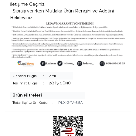
İletişime Geçiniz
- Sipraiş verirken Mutlaka Ürün Rengini ve Adetini
Belirleyiniz
Garanti Bilgisi
:
2 YIL
Teslimat Bilgisi
:
2/3 İŞ GÜNÜ
Ürün Filtreleri
Tedarikçi Ürün Kodu
:
PLX-24V-6.5A