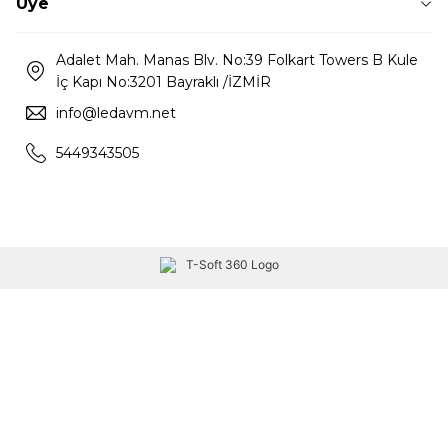
Üye
Adalet Mah. Manas Blv. No:39 Folkart Towers B Kule
İç Kapı No:3201 Bayraklı /İZMİR
info@ledavm.net
5449343505