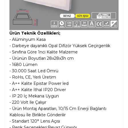
Ürün Teknik Özellikleri;
- Alüminyum Kasa
- Darbeye dayanıklı Opal Difizör Yüksek Geçirgenlik
- Sınıfına Göre 1nci Kalite Malzeme
- Ürünün Boyutları 28x28x3h cm
- 1680 Lümen
- 30.000 Saat Led Ömrü
- RoHs, CE, Yerli Üretim
- A++ Kalite Epistar Power led
- A++ Kalite İthal IP20 Driver
- İP 20 İç Mekana Uygun
- 220 Volt İle Çalışır
- Ürün Montaj Aparatları, 10/15 Cm Enerji Bağlantı
Kablosu İle Birlikte Gönderilir
- Standart 120° Lens Açısı
- Renk Seçenekleri:Beyaz,Günışığı