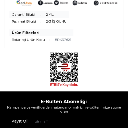
Garanti Bilgisi
:
2 YIL
Teslimat Bilgisi
:
2/3 İŞ GÜNÜ
Ürün Filtreleri
Tedarikçi Ürün Kodu
:
ERK37621
E-Bülten Aboneliği
Kampanya ve yeniliklerden haberdar olmak için e-bültenimize abone
olun!
Kayıt Ol