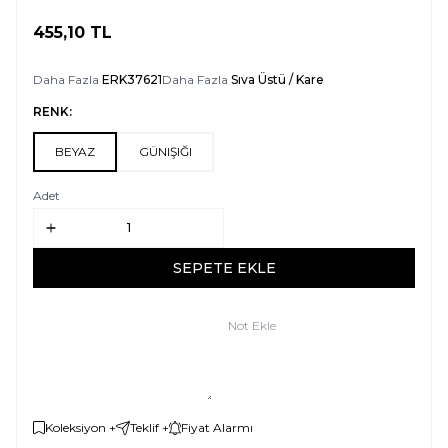
455,10
TL
SEPETE EKLE
Daha Fazla
ERK37621
Daha Fazla
Sıva Üstü / Kare
RENK:
BEYAZ
GÜNIŞIĞI
Adet
SEPETE EKLE
Not Ekle
Koleksiyon +
Teklif +
Fiyat Alarmı