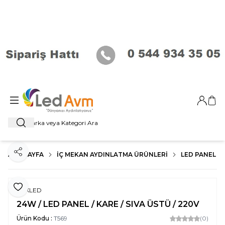
Giriş Ya
Sep
Ara
ANA SAYFA
İÇ MEKAN AYDINLATMA ÜRÜNLERI
LED PANEL
Paylaş
Favoriye Ekle
ERKLED
24W / LED PANEL / KARE / SIVA ÜSTÜ / 220V
Ürün Kodu :
T569
(0)