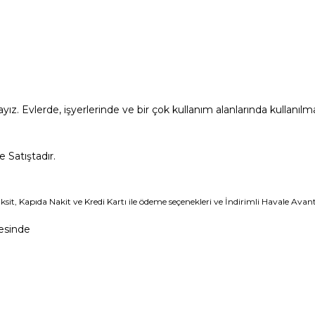
yız. Evlerde, işyerlerinde ve bir çok kullanım alanlarında kullanılm
 Satıştadır.
Taksit, Kapıda Nakit ve Kredi Kartı ile ödeme seçenekleri ve İndirimli Havale Ava
esinde