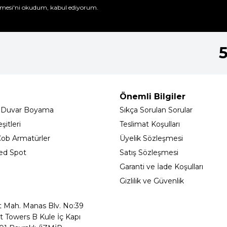
mesi'ni
okudum, kabul ediyorum.
Önemli Bilgiler
 Duvar Boyama
Sıkça Sorulan Sorular
itleri
Teslimat Koşulları
ob Armatürler
Üyelik Sözleşmesi
ed Spot
Satış Sözleşmesi
Garanti ve İade Koşulları
Gizlilik ve Güvenlik
t Mah. Manas Blv. No:39
t Towers B Kule İç Kapı