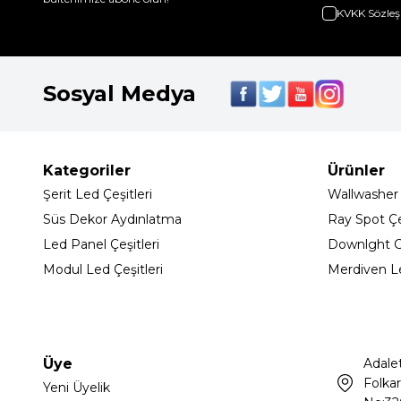
KVKK Sözleş
Sosyal Medya
Kategoriler
Ürünler
Şerit Led Çeşitleri
Wallwasher
Süs Dekor Aydınlatma
Ray Spot Çeş
Led Panel Çeşitleri
Downlght C
Modul Led Çeşitleri
Merdiven L
Üye
Adale
Folkar
Yeni Üyelik