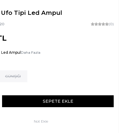
 Ufo Tipi Led Ampul
20
(0)
TL
o Led Ampul
Daha Fazla
GÜNIŞIĞI
SEPETE EKLE
Not Ekle