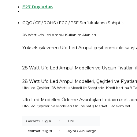
E27 Duyludur.
CQC / CE / ROHS / FCC / PSE Serfitikalarına Sahiptir.
28 Watt Ufo Led Ampul Kullanım Alanları
Yüksek ışık veren Ufo Led Ampul çeşitlerimiz ile satışta
28 Watt Ufo Led Ampul Modelleri ve Uygun Fiyatları ile
28 Watt Ufo Led Ampul Modelleri, Çeşitleri ve Fiyatları
Ufo Led Çeşitleri 28 Wattlık Modeli ile Satıştadır. Kredi Kartına 9 
Ufo Led Modelleri Ödeme Avantajları Ledavm.net adr
Ufo Led Çeşitleri ve Modelleri Online Satış Marketi Ledavm.net
Garanti Bilgisi
:
1 Yıl
Teslimat Bilgisi
:
Aynı Gün Kargo