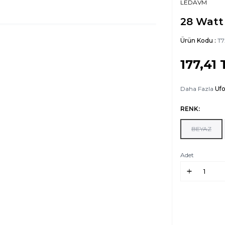
LEDAVM
28 Watt
Ürün Kodu :
T7
177,41
Daha Fazla
Uf
RENK:
BEYAZ
Adet