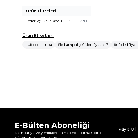
Ürün Filtreleri
Tedarikçi Ürün Kodu
:
T720
Ürün Etiketleri
#ufo led lamba
#led ampul çe?itleri fiyatlar?
#ufo led fiyat
E-Bülten Aboneliği
Kayıt Ol
Kampanya ve yeniliklerden haberdar olmak için e-
bültenimize abone olun!