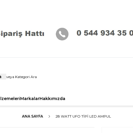
a
alzemeleri
Markalar
Hakkımızda
ANA SAYFA
28 WATT UFO TIPI LED AMPUL