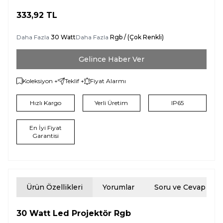
333,92
TL
Daha Fazla
30 Watt
Daha Fazla
Rgb / (Çok Renkli)
Gelince Haber Ver
Koleksiyon +
Teklif +
Fiyat Alarmı
Hızlı Kargo
Yerli Üretim
IP65
En İyi Fiyat
Garantisi
Ürün Özellikleri
Yorumlar
Soru ve Cevap
30 Watt Led Projektör Rgb