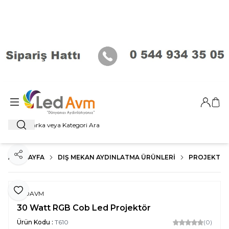
Giriş Ya
Sep
Ara
ANA SAYFA
DIŞ MEKAN AYDINLATMA ÜRÜNLERI
PROJEKTÖR
Paylaş
Favoriye Ekle
LEDAVM
30 Watt RGB Cob Led Projektör
Ürün Kodu :
T610
(0)