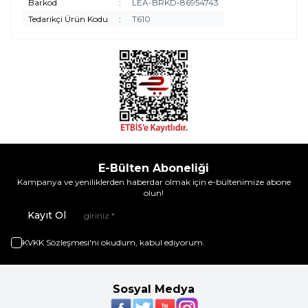
Barkod
:
LEA-BRKD-86954743
Tedarikçi Ürün Kodu
:
T610
E-Bülten Aboneliği
Kampanya ve yeniliklerden haberdar olmak için e-bültenimize abone
olun!
Kayıt Ol
KVKK Sözleşmesi'ni
okudum, kabul ediyorum.
Sosyal Medya