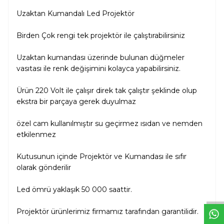
Uzaktan Kumandalı Led Projektör
Birden Çok rengi tek projektör ile çalıştırabilirsiniz
Uzaktan kumandası üzerinde bulunan düğmeler
vasıtası ile renk değişimini kolayca yapabilirsiniz.
Ürün 220 Volt ile çalışır direk tak çalıştır şeklinde olup
ekstra bir parçaya gerek duyulmaz
özel cam kullanılmıştır su geçirmez ısıdan ve nemden
etkilenmez
Kutusunun içinde Projektör ve Kumandası ile sıfır
W
h
t
s
a
p
p
D
e
s
e
H
a
t
t
olarak gönderilir
Led ömrü yaklaşık 50 000 saattir.
Projektör ürünlerimiz firmamız tarafından garantilidir.