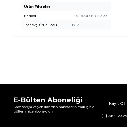
Ürün Filtreleri
Barkod
:
LEA-BRKD-86954933
Tedarikçi Ürün Kodu
:
T763
E-Bülten Aboneliği
Kayıt Ol
Kampanya ve yeniliklerden haberdar olmak için e-
bültenimize abone olun!
KVKK Sözleş