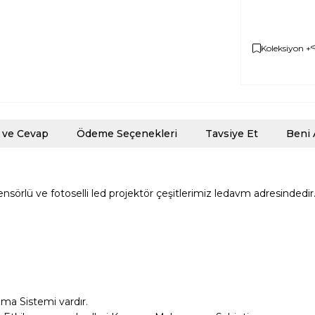
Koleksiyon +
 ve Cevap
Ödeme Seçenekleri
Tavsiye Et
Beni 
sörlü ve fotoselli led projektör çeşitlerimiz ledavm adresindedir
ma Sistemi vardır.