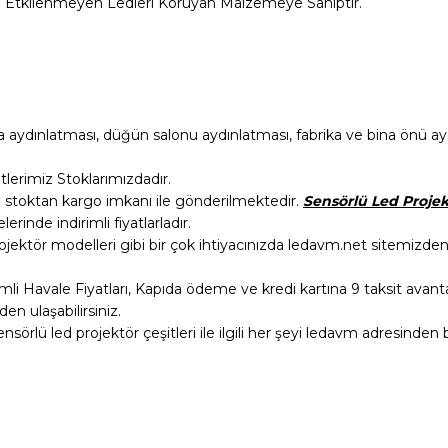
tan Etkilenmeyen Ledleri Koruyan Malzemeye Sahiptir.
aydınlatması, düğün salonu aydınlatması, fabrika ve bina önü ayd
lerimiz Stoklarımızdadır.
n stoktan kargo imkanı ile gönderilmektedir.
Sensörlü Led Projek
rinde indirimli fiyatlarladır.
rojektör modelleri gibi bir çok ihtiyacınızda ledavm.net sitemizden y
irimli Havale Fiyatları, Kapıda ödeme ve kredi kartına 9 taksit avantaj
en ulaşabilirsiniz.
nsörlü led projektör çeşitleri ile ilgili her şeyi ledavm adresinden b