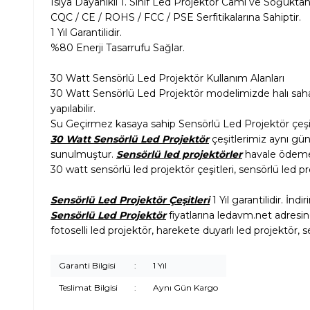
Isıya Dayanıklı 1. Sınıf Led Projektör Camı ve Soğuk
CQC / CE / ROHS / FCC / PSE Serfitikalarına Sahiptir.
1 Yıl Garantilidir.
%80 Enerji Tasarrufu Sağlar.
30 Watt Sensörlü Led Projektör Kullanım Alanları
30 Watt Sensörlü Led Projektör modelimizde halı saha 
yapılabilir.
Su Geçirmez kasaya sahip Sensörlü Led Projektör çeşit
30 Watt Sensörlü Led Projektör
çeşitlerimiz aynı gü
sunulmuştur.
Sensörlü led projektörler
havale ödemele
30 watt sensörlü led projektör çeşitleri, sensörlü led p
Sensörlü Led Projektör Çeşitleri
1 Yıl garantilidir. İnd
Sensörlü Led Projektör
fiyatlarına ledavm.net adresind
fotoselli led projektör, harekete duyarlı led projektör, se
Garanti Bilgisi
:
1 Yıl
Teslimat Bilgisi
:
Aynı Gün Kargo