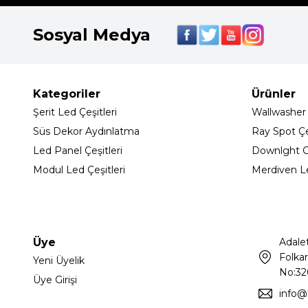
Sosyal Medya
Kategoriler
Ürünler
Şerit Led Çeşitleri
Wallwasher
Süs Dekor Aydınlatma
Ray Spot Çeş
Led Panel Çeşitleri
Downlght C
Modul Led Çeşitleri
Merdiven L
Üye
Adale
Folkar
Yeni Üyelik
No:32
Üye Girişi
info@