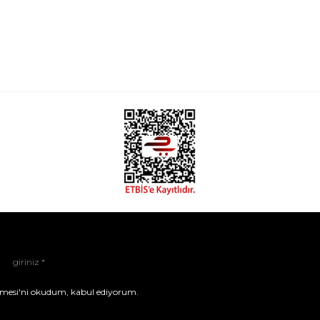
mesi'ni
okudum, kabul ediyorum.