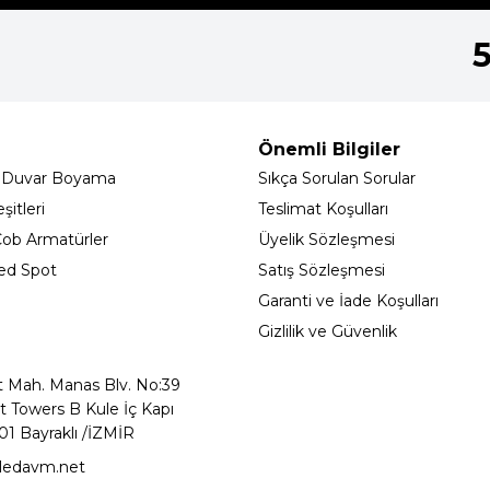
Önemli Bilgiler
 Duvar Boyama
Sıkça Sorulan Sorular
itleri
Teslimat Koşulları
ob Armatürler
Üyelik Sözleşmesi
ed Spot
Satış Sözleşmesi
Garanti ve İade Koşulları
Gizlilik ve Güvenlik
t Mah. Manas Blv. No:39
t Towers B Kule İç Kapı
01 Bayraklı /İZMİR
ledavm.net