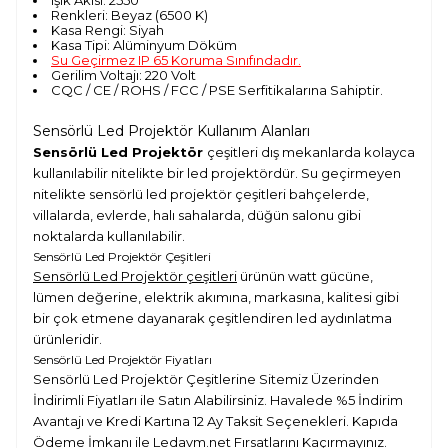
Renkleri: Beyaz (6500 K)
Kasa Rengi: Siyah
Kasa Tipi: Alüminyum Döküm
Su Geçirmez IP 65 Koruma Sınıfındadır.
Gerilim Voltajı: 220 Volt
CQC / CE / ROHS / FCC / PSE Serfitikalarına Sahiptir.
Sensörlü Led Projektör Kullanım Alanları
Sensörlü Led Projektör
çeşitleri dış mekanlarda kolayca
kullanılabilir nitelikte bir led projektördür. Su geçirmeyen
nitelikte sensörlü led projektör çeşitleri bahçelerde,
villalarda, evlerde, halı sahalarda, düğün salonu gibi
noktalarda kullanılabilir.
Sensörlü Led Projektör Çeşitleri
Sensörlü Led Projektör çeşitleri
ürünün watt gücüne,
lümen değerine, elektrik akımına, markasına, kalitesi gibi
bir çok etmene dayanarak çeşitlendiren led aydınlatma
ürünleridir.
Sensörlü Led Projektör Fiyatları
Sensörlü Led Projektör Çeşitlerine Sitemiz Üzerinden
İndirimli Fiyatları ile Satın Alabilirsiniz. Havalede %5 İndirim
Avantajı ve Kredi Kartına 12 Ay Taksit Seçenekleri. Kapıda
Ödeme İmkanı ile Ledavm.net Fırsatlarını Kaçırmayınız.