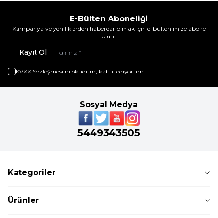
E-Bülten Aboneliği
Kampanya ve yeniliklerden haberdar olmak için e-bültenimize abone
olun!
Kayıt Ol
KVKK Sözleşmesi'ni
okudum, kabul ediyorum.
Sosyal Medya
5449343505
Kategoriler
Ürünler