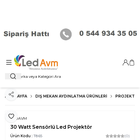
Giriş Ya
Sep
Ara
ANA SAYFA
DIŞ MEKAN AYDINLATMA ÜRÜNLERI
PROJEKTÖR
Paylaş
Favoriye Ekle
LEDAVM
30 Watt Sensörlü Led Projektör
Ürün Kodu :
T865
(0)