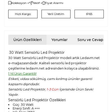
Koleksiyon +
Teklif +
Fiyat Alarmı
Hızlı Kargo
Yerli Üretim
IP65
Ürün Özellikleri
Yorumlar
Soru ve Cevap
30 Watt Sensörlü Led Projektör
30 Watt Sensörlü Led Projektör modeli artık Ledavm.net
e-mağazasındadır. Kaliteli sensörlü led projektör
çeşitlerine ledavm.net adresinden kolayca ulaşabilirsiniz.
1 Yıl Ürün Garantili!
Etiketi, vidası sökülmüş, camı kırılmış ürünler garanti
kapsamı dışındadır.
Sensörlü Led Projektör,
1-3 Gün
İçerisinde Ürün Sevki
Yapılır.
Sensörlü Led Projektör Özellikleri
Güç: 30 Watt
Enerji Sınıfı: A +++
Işık Akısı: 2550