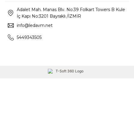
Adalet Mah. Manas Blv. No:39 Folkart Towers B Kule
İç Kapı No:3201 Bayraklı /İZMİR
info@ledavm.net
5449343505