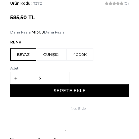
Ürün Kodu :
T372
(0)
585,50
TL
SEPETE EKLE
Daha Fazla
M1309
Daha Fazla
RENK:
BEYAZ
GÜNIŞIĞI
4000K
Adet
SEPETE EKLE
Not Ekle