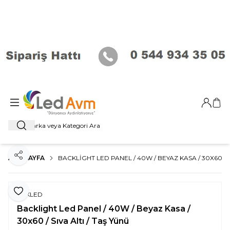
Giriş Ya
Sep
Ara
ANA SAYFA
BACKLIGHT LED PANEL / 40W / BEYAZ KASA / 30X60 / S
Paylaş
Favoriye Ekle
ERKLED
Backlight Led Panel / 40W / Beyaz Kasa /
30x60 / Sıva Altı / Taş Yünü