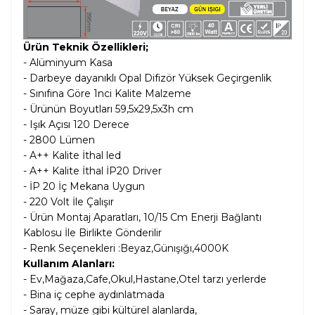
Ürün Teknik Özellikleri;
- Alüminyum Kasa
- Darbeye dayanıklı Opal Difizör Yüksek Geçirgenlik
- Sınıfına Göre 1nci Kalite Malzeme
- Ürünün Boyutları 59,5x29,5x3h cm
- Işık Açısı 120 Derece
- 2800 Lümen
- A++ Kalite İthal led
- A++ Kalite İthal İP20 Driver
- İP 20 İç Mekana Uygun
- 220 Volt İle Çalışır
- Ürün Montaj Aparatları, 10/15 Cm Enerji Bağlantı
Kablosu İle Birlikte Gönderilir
- Renk Seçenekleri :Beyaz,Günışığı,4000K
Kullanım Alanları:
- Ev,Mağaza,Cafe,Okul,Hastane,Otel tarzı yerlerde
- Bina iç cephe aydınlatmada
- Saray, müze gibi kültürel alanlarda,