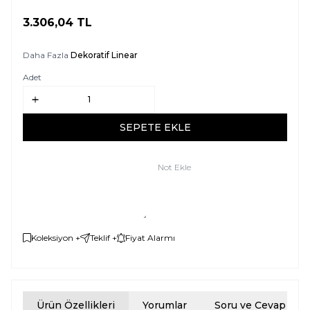
3.306,04
TL
SEPETE EKLE
Daha Fazla
Dekoratif Linear
Adet
SEPETE EKLE
Not Ekle
Koleksiyon +
Teklif +
Fiyat Alarmı
Ürün Özellikleri
Yorumlar
Soru ve Cevap