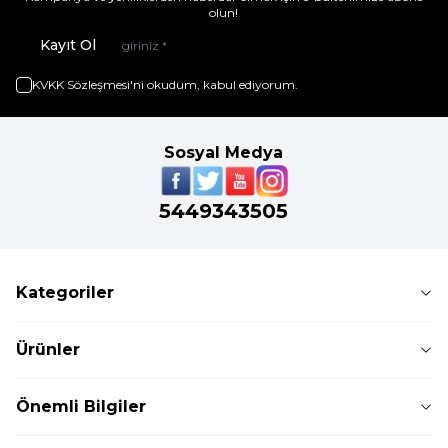
olun!
Kayıt Ol
KVKK Sözleşmesi'ni
okudum, kabul ediyorum.
Sosyal Medya
5449343505
Kategoriler
Ürünler
Önemli Bilgiler