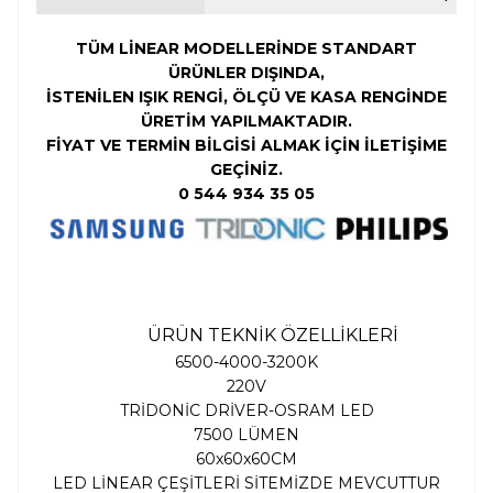
TÜM LİNEAR MODELLERİNDE STANDART
ÜRÜNLER DIŞINDA,
İSTENİLEN
IŞIK RENGİ,
ÖLÇÜ VE KASA RENGİNDE
ÜRETİM YAPILMAKTADIR.
FİYAT VE TERMİN BİLGİSİ ALMAK İÇİN İLETİŞİME
GEÇİNİZ.
0 544 934 35 05
ÜRÜN TEKNİK ÖZELLİKLERİ
6500-4000-3200K
220V
TRİDONİC DRİVER-OSRAM LED
7500 LÜMEN
60x60x60CM
LED LİNEAR ÇEŞİTLERİ SİTEMİZDE MEVCUTTUR