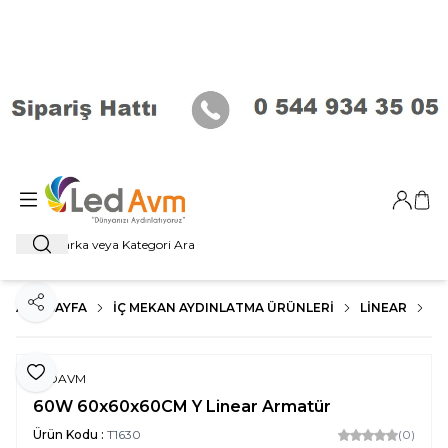
Giriş Ya
Sep
Ara
ANA SAYFA
İÇ MEKAN AYDINLATMA ÜRÜNLERI
LİNEAR
D
Paylaş
Favoriye Ekle
LEDAVM
60W 60x60x60CM Y Linear Armatür
Ürün Kodu :
T1630
(0)