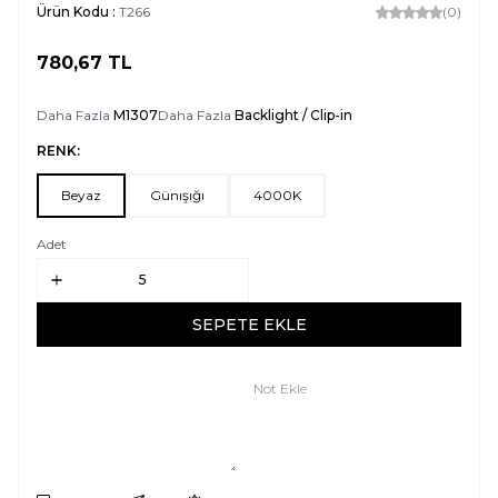
Ürün Kodu :
T266
(0)
780,67
TL
SEPETE EKLE
Daha Fazla
M1307
Daha Fazla
Backlight / Clip-in
RENK:
Beyaz
Günışığı
4000K
Adet
SEPETE EKLE
Not Ekle