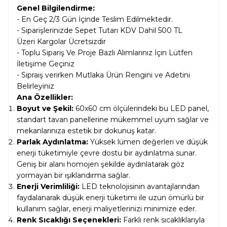
Genel Bilgilendirme:
- En Geç 2/3 Gün İçinde Teslim Edilmektedir.
- Siparişlerinizde Sepet Tutarı KDV Dahil
500 TL
Üzeri Kargolar
Ücretsizdir
- Toplu Sipariş Ve Proje Bazlı Alımlarınız İçin Lütfen
İletişime Geçiniz
- Sipraiş verirken Mutlaka Ürün Rengini ve Adetini
Belirleyiniz
Ana Özellikler:
Boyut ve Şekil:
60x60 cm ölçülerindeki bu LED panel,
standart tavan panellerine mükemmel uyum sağlar ve
mekanlarınıza estetik bir dokunuş katar.
Parlak Aydınlatma:
Yüksek lümen değerleri ve düşük
enerji tüketimiyle çevre dostu bir aydınlatma sunar.
Geniş bir alanı homojen şekilde aydınlatarak göz
yormayan bir ışıklandırma sağlar.
Enerji Verimliliği:
LED teknolojisinin avantajlarından
faydalanarak düşük enerji tüketimi ile uzun ömürlü bir
kullanım sağlar, enerji maliyetlerinizi minimize eder.
Renk Sıcaklığı Seçenekleri:
Farklı renk sıcaklıklarıyla