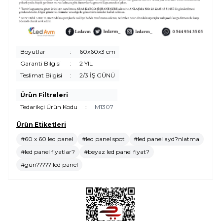
Boyutlar
:
60x60x3 cm
Garanti Bilgisi
:
2 YIL
Teslimat Bilgisi
:
2/3 İŞ GÜNÜ
Ürün Filtreleri
Tedarikçi Ürün Kodu
:
M1307
Ürün Etiketleri
#60 x 60 led panel
#led panel spot
#led panel ayd?nlatma
#led panel fiyatlar?
#beyaz led panel fiyat?
#gün????? led panel