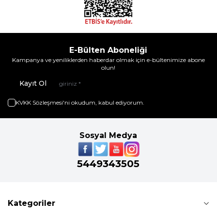
E-Bülten Aboneliği
Kampanya ve yeniliklerden haberdar olmak için e-bültenimize abone
olun!
Kayıt Ol
KVKK Sözleşmesi'ni
okudum, kabul ediyorum.
Sosyal Medya
5449343505
Kategoriler