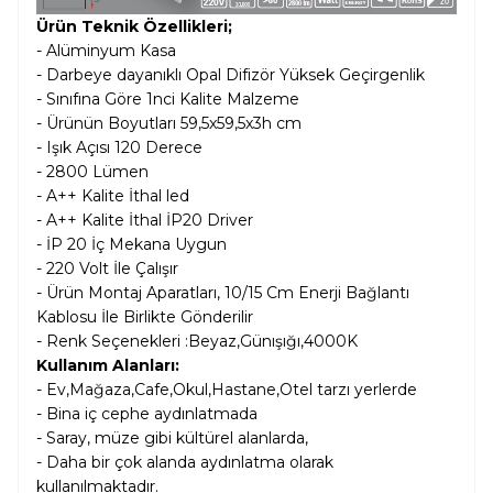
Ürün Teknik Özellikleri;
- Alüminyum Kasa
- Darbeye dayanıklı Opal Difizör Yüksek Geçirgenlik
- Sınıfına Göre 1nci Kalite Malzeme
- Ürünün Boyutları 59,5x59,5x3h cm
- Işık Açısı 120 Derece
- 2800 Lümen
- A++ Kalite İthal led
- A++ Kalite İthal İP20 Driver
- İP 20 İç Mekana Uygun
- 220 Volt İle Çalışır
- Ürün Montaj Aparatları, 10/15 Cm Enerji Bağlantı
Kablosu İle Birlikte Gönderilir
- Renk Seçenekleri :Beyaz,Günışığı,4000K
Kullanım Alanları:
- Ev,Mağaza,Cafe,Okul,Hastane,Otel tarzı yerlerde
- Bina iç cephe aydınlatmada
- Saray, müze gibi kültürel alanlarda,
- Daha bir çok alanda aydınlatma olarak
kullanılmaktadır.