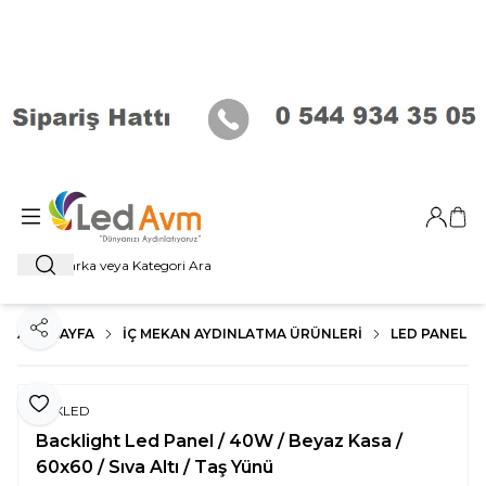
Giriş Ya
Sep
Ara
ANA SAYFA
İÇ MEKAN AYDINLATMA ÜRÜNLERI
LED PANEL
Paylaş
Favoriye Ekle
ERKLED
Backlight Led Panel / 40W / Beyaz Kasa /
60x60 / Sıva Altı / Taş Yünü