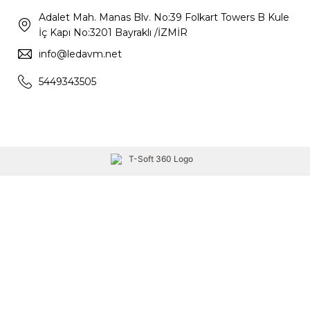
Adalet Mah. Manas Blv. No:39 Folkart Towers B Kule
İç Kapı No:3201 Bayraklı /İZMİR
info@ledavm.net
5449343505