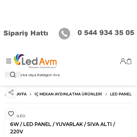
Giriş Ya
Sep
Ara
ANA SAYFA
İÇ MEKAN AYDINLATMA ÜRÜNLERI
LED PANEL
Paylaş
Favoriye Ekle
ERKLED
6W / LED PANEL / YUVARLAK / SIVA ALTI /
220V