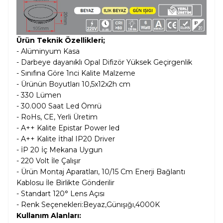
Ürün Teknik Özellikleri;
- Alüminyum Kasa
- Darbeye dayanıklı Opal Difizör Yüksek Geçirgenlik
- Sınıfına Göre 1nci Kalite Malzeme
- Ürünün Boyutları 10,5x12x2h cm
- 330 Lümen
- 30.000 Saat Led Ömrü
- RoHs, CE, Yerli Üretim
- A++ Kalite Epistar Power led
- A++ Kalite İthal IP20 Driver
- İP 20 İç Mekana Uygun
- 220 Volt İle Çalışır
- Ürün Montaj Aparatları, 10/15 Cm Enerji Bağlantı
Kablosu İle Birlikte Gönderilir
- Standart 120° Lens Açısı
- Renk Seçenekleri:Beyaz,Günışığı,4000K
Kullanım Alanları: