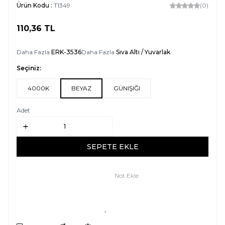
Ürün Kodu :
T1349
(0)
110,36
TL
SEPETE EKLE
Daha Fazla
ERK-3536
Daha Fazla
Sıva Altı / Yuvarlak
Seçiniz:
4000K
BEYAZ
GÜNIŞIĞI
Adet
SEPETE EKLE
Not Ekle