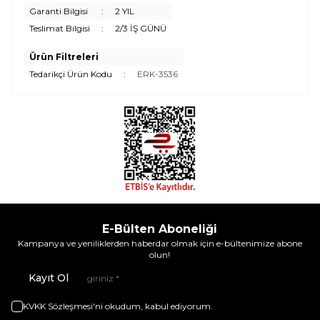
Garanti Bilgisi
:
2 YIL
Teslimat Bilgisi
:
2/3 İŞ GÜNÜ
Ürün Filtreleri
Tedarikçi Ürün Kodu
:
ERK-3536
E-Bülten Aboneliği
Kampanya ve yeniliklerden haberdar olmak için e-bültenimize abone
olun!
Kayıt Ol
KVKK Sözleşmesi'ni
okudum, kabul ediyorum.