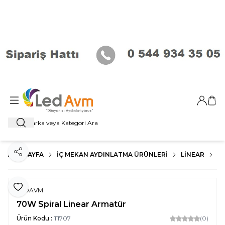
Giriş Ya
Sep
Ara
ANA SAYFA
İÇ MEKAN AYDINLATMA ÜRÜNLERI
LİNEAR
D
Paylaş
Favoriye Ekle
LEDAVM
70W Spiral Linear Armatür
Ürün Kodu :
T1707
(0)