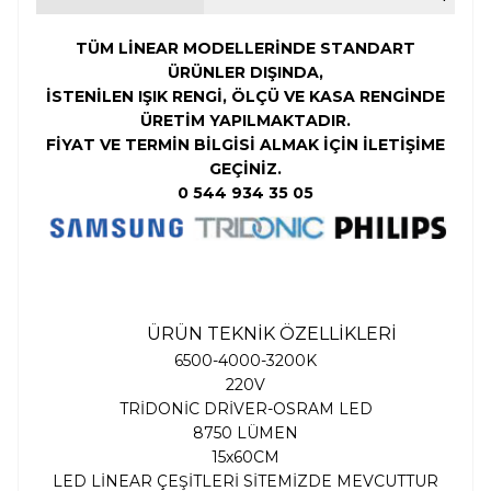
TÜM LİNEAR MODELLERİNDE STANDART
ÜRÜNLER DIŞINDA,
İSTENİLEN
IŞIK RENGİ,
ÖLÇÜ VE KASA RENGİNDE
ÜRETİM YAPILMAKTADIR.
FİYAT VE TERMİN BİLGİSİ ALMAK İÇİN İLETİŞİME
GEÇİNİZ.
0 544 934 35 05
ÜRÜN TEKNİK ÖZELLİKLERİ
6500-4000-3200K
220V
TRİDONİC DRİVER-OSRAM LED
8750 LÜMEN
15x60CM
LED LİNEAR ÇEŞİTLERİ SİTEMİZDE MEVCUTTUR