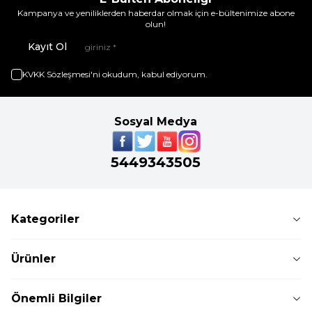
Kampanya ve yeniliklerden haberdar olmak için e-bültenimize abone
olun!
Kayıt Ol
KVKK Sözleşmesi'ni
okudum, kabul ediyorum.
Sosyal Medya
5449343505
Kategoriler
Ürünler
Önemli Bilgiler